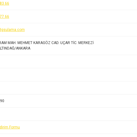
83 66
77 66
3gsulama.com
RAM MAH. MEHMET KARAGÖZ CAD. UÇAR TİC. MERKEZİ
ALTINDAĞ/ANKARA
90
ldirim Formu