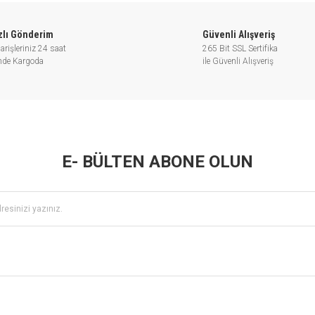
zlı Gönderim
Güvenli Alışveriş
arişleriniz 24 saat
265 Bit SSL Sertifika
inde Kargoda
ile Güvenli Alışveriş
E- BÜLTEN ABONE OLUN