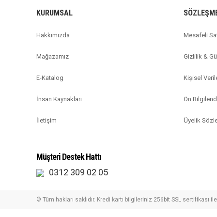
KURUMSAL
SÖZLEŞM
Hakkımızda
Mesafeli Sa
Mağazamız
Gizlilik & G
E-Katalog
Kişisel Veril
İnsan Kaynakları
Ön Bilgilen
İletişim
Üyelik Söz
Müşteri Destek Hattı
0312 309 02 05
© Tüm hakları saklıdır. Kredi kartı bilgileriniz 256bit SSL sertifikası i