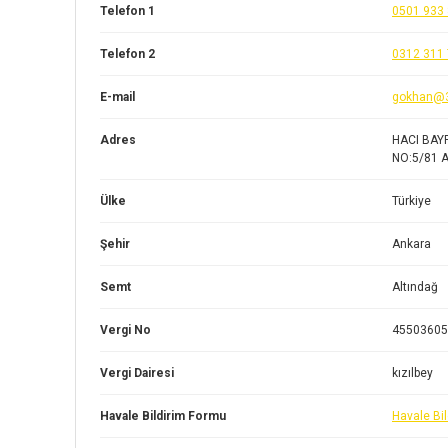
Telefon 1
0501 933 
Telefon 2
0312 311 
E-mail
gokhan@
Adres
HACI BAY
NO:5/81 
Ülke
Türkiye
Şehir
Ankara
Semt
Altındağ
Vergi No
45503605
Vergi Dairesi
kızılbey
Havale Bildirim Formu
Havale Bi