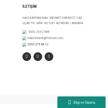
İLETİŞİM
HACI BAYRAM MAH. MEHMET KARAGÖZ CAD.
UÇAR TİC. MRK. NO:5/81 ALTINDAĞ / ANKARA
0552 234 2 888
hakimteknik@hotmail.com
0553 279 88 12
Bilgi ve Sipariş