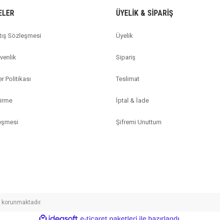
ELER
ÜYELİK & SİPARİŞ
tış Sözleşmesi
Üyelik
üvenlik
Sipariş
er Politikası
Teslimat
dirme
İptal & İade
leşmesi
Şifremi Unuttum
le korunmaktadır.
ile
ideasoft
e-