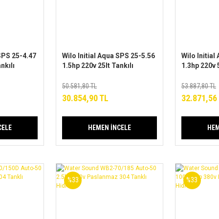
 SPS 25-4.47
Wilo Initial Aqua SPS 25-5.56
Wilo Initia
nkılı
1.5hp 220v 25lt Tankılı
1.3hp 220v 5
aket
Paslanmaz Jet Paket
Paslanmaz 
Hidrofor
Hidrofor
50.581,80 TL
53.887,80 TL
30.854,90 TL
32.871,56
CELE
HEMEN İNCELE
HEM
%33
%33