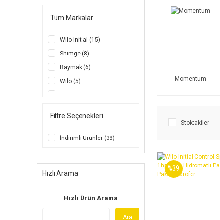
Tüm Markalar
Wilo Initial (15)
Shımge (8)
Baymak (6)
Momentum
Wilo (5)
Water Sound (4)
Grantfar-Stream (3)
Filtre Seçenekleri
Momentum (3)
Stoktakiler
Etna (2)
İndirimli Ürünler (38)
Pentax (2)
Vortex (1)
%39
Hızlı Arama
Hızlı Ürün Arama
Ara