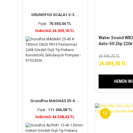
GRUNDFOS SCALA1 3-3 ...
Fiyat :
70.550,04 TL
İndirimli 24.339,76 TL
Water Sound WB2
Auto-50 2hp 220
304 Tanklı Hidrof
35.946,72 TL
24.084,30 TL
HEMEN İN
Grundfos MAGNA3 25-4 ...
Fiyat :
111.346,08 TL
%3
İndirimli 44.538,43 TL