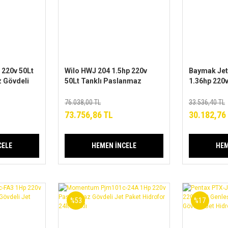
 220v 50Lt
Wilo HWJ 204 1.5hp 220v
Baymak Jet
 Gövdeli
50Lt Tanklı Paslanmaz
1.36hp 220v
Gövdeli Paket Hidrofor
Döküm Gövd
Hidrofor
76.038,00 TL
33.536,40 TL
73.756,86 TL
30.182,76
CELE
HEMEN İNCELE
HEM
%53
%17