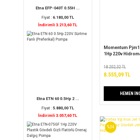
Etna EFP-040T 0.55H ...
Fiyat :
6.180,00 TL
İndirimli 3.213,60 TL
Momentum Pjm1
1Hp 220v Hidroma
Paslanmaz Gövde
Paket Hidrofor
18.202,32 TL
8.555,09 TL
HEMEN İN
Etna ETN 60 0.5Hp 2 ...
Fiyat :
5.880,00 TL
İndirimli 3.057,60 TL
%34