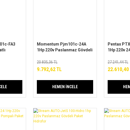
01c-FA3
Momentum Pjm101c-24A
Pentax PTX
tlı
1Hp 220v Paslanmaz Gövdeli
1Hp 220v 2
li Jet
Jet Paket Hidrofor 24lt
Tanklı Pas
Tanklı
Jet Hidrofo
20.835,36 TL
27.241,44 TL
9.792,62 TL
22.610,40
CELE
HEMEN İNCELE
HEM