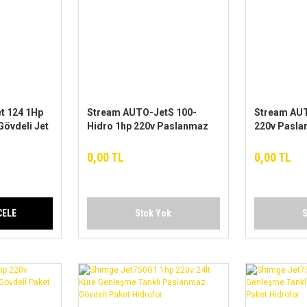
et 124 1Hp
Stream AUTO-JetS 100-
Stream AUT
övdeli Jet
Hidro 1hp 220v Paslanmaz
220v Pasla
drofor
Gövdeli Paket Hidrofor
Paket Hidr
0,00 TL
0,00 TL
CELE
Stok Yok
S