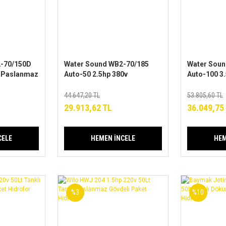
-70/150D
Water Sound WB2-70/185
Water Soun
v Paslanmaz
Auto-50 2.5hp 380v
Auto-100 3
or
Paslanmaz 304 Tanklı
Paslanmaz 
Hidrofor
Hidrofor
44.647,20 TL
53.805,60 TL
29.913,62 TL
36.049,75
CELE
HEMEN İNCELE
HEM
%3
%10