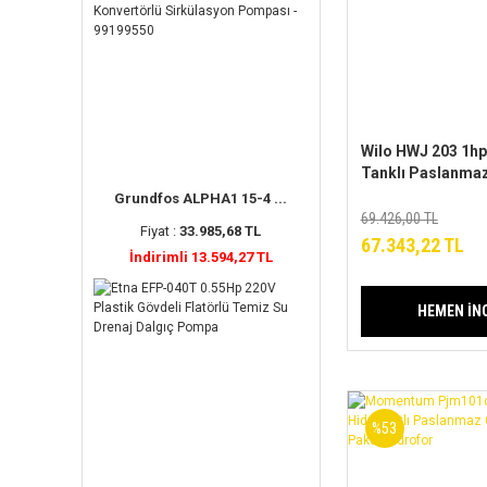
Wilo HWJ 203 1hp
Tanklı Paslanmaz
Paket Hidrofor
Grundfos ALPHA1 15-4 ...
69.426,00 TL
Fiyat :
33.985,68 TL
67.343,22 TL
İndirimli 13.594,27 TL
HEMEN İN
%53