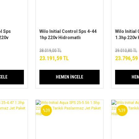
ol Sps
Wilo Initial Control Sps 4-44
Wilo Initial
220v
1hp 220v Hidromatlı
1.3hp 220v 
nmaz Jet
Paslanmaz Jet Paket
Paslanmaz 
Hidrofor
Hidrofor
38.019,00 TL
39.010,80 TL
23.191,59 TL
23.796,59
CELE
HEMEN İNCELE
HEM
%39
%39