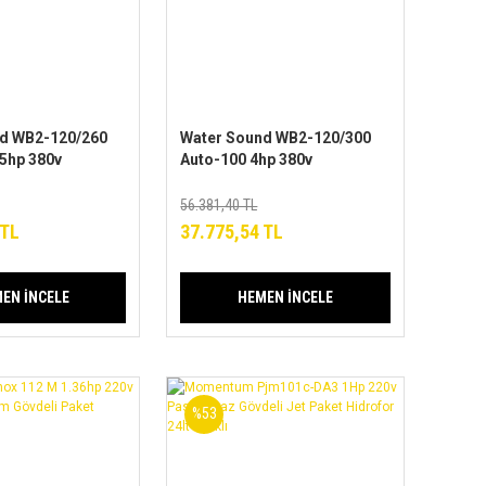
d WB2-120/260
Water Sound WB2-120/300
.5hp 380v
Auto-100 4hp 380v
304 Tanklı
Paslanmaz 304 Tanklı
Hidrofor
56.381,40 TL
 TL
37.775,54 TL
EN İNCELE
HEMEN İNCELE
%53