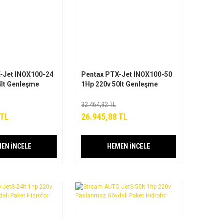
-Jet INOX100-24
Pentax PTX-Jet INOX100-50
4lt Genleşme
1Hp 220v 50lt Genleşme
lanmaz Gövdeli
Tanklı Paslanmaz Gövdeli
r
Jet Hidrofor
32.464,92 TL
 TL
26.945,88 TL
EN İNCELE
HEMEN İNCELE