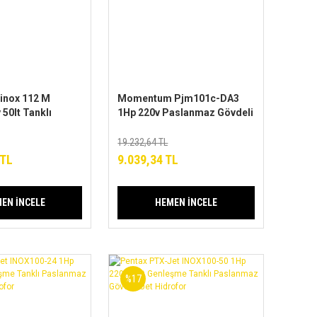
inox 112 M
Momentum Pjm101c-DA3
 50lt Tanklı
1Hp 220v Paslanmaz Gövdeli
eli Paket
Jet Paket Hidrofor 24lt
Tanklı
19.232,64 TL
 TL
9.039,34 TL
EN İNCELE
HEMEN İNCELE
%17