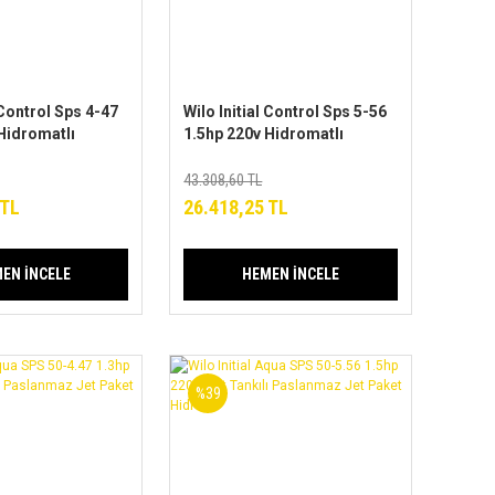
 Control Sps 4-47
Wilo Initial Control Sps 5-56
Hidromatlı
1.5hp 220v Hidromatlı
Jet Paket
Paslanmaz Jet Paket
Hidrofor
43.308,60 TL
 TL
26.418,25 TL
EN İNCELE
HEMEN İNCELE
%39