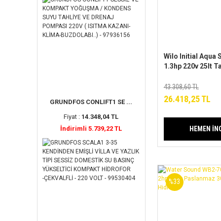
Wilo Initial Aqua
1.3hp 220v 25lt Ta
Paslanmaz Jet P
Hidrofor
43.308,60 TL
26.418,25 TL
GRUNDFOS CONLIFT1 SE ...
Fiyat :
14.348,04 TL
HEMEN İN
İndirimli 5.739,22 TL
%33