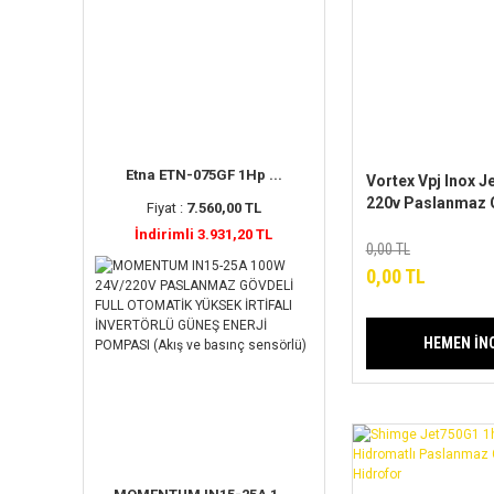
Etna ETN-075GF 1Hp ...
Vortex Vpj Inox J
220v Paslanmaz G
Fiyat :
7.560,00 TL
Pompalı Paket Hi
İndirimli 3.931,20 TL
0,00 TL
0,00 TL
HEMEN İN