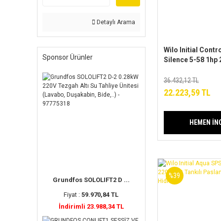
Detaylı Arama
Wilo Initial Contr
Sponsor Ürünler
Silence 5-58 1hp 
Hidromatlı Pasla
Paket Hidrofor
36.432,12 TL
22.223,59 TL
HEMEN İN
%39
Grundfos SOLOLIFT2 D ...
Fiyat :
59.970,84 TL
İndirimli 23.988,34 TL