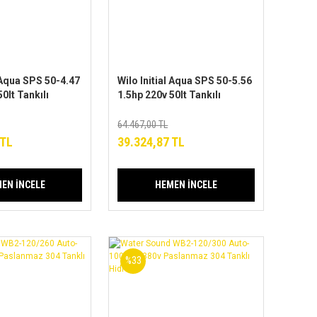
l Aqua SPS 50-4.47
Wilo Initial Aqua SPS 50-5.56
0lt Tankılı
1.5hp 220v 50lt Tankılı
Jet Paket
Paslanmaz Jet Paket
Hidrofor
64.467,00 TL
 TL
39.324,87 TL
EN İNCELE
HEMEN İNCELE
%33