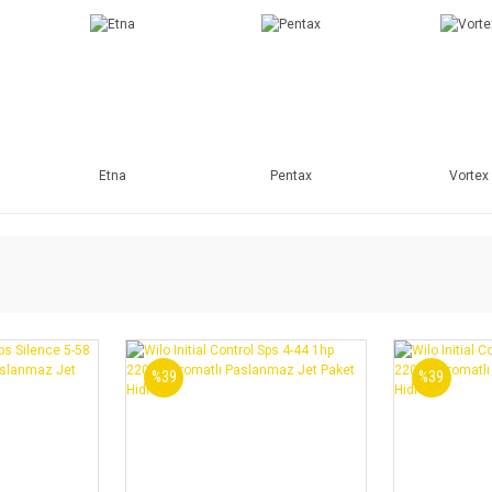
Etna
Pentax
Vortex
%39
%39