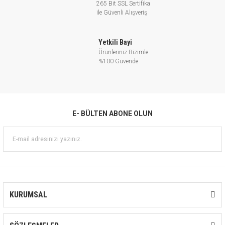
265 Bit SSL Sertifika
ile Güvenli Alışveriş
Yetkili Bayi
Ürünleriniz Bizimle
%100 Güvende
E- BÜLTEN ABONE OLUN
KURUMSAL