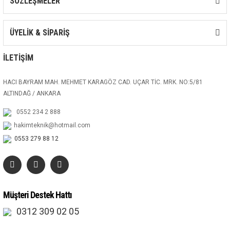
SÖZLEŞMELER
ÜYELİK & SİPARİŞ
İLETİŞİM
HACI BAYRAM MAH. MEHMET KARAGÖZ CAD. UÇAR TİC. MRK. NO:5/81
ALTINDAĞ / ANKARA
0552 234 2 888
hakimteknik@hotmail.com
0553 279 88 12
Müşteri Destek Hattı
0312 309 02 05