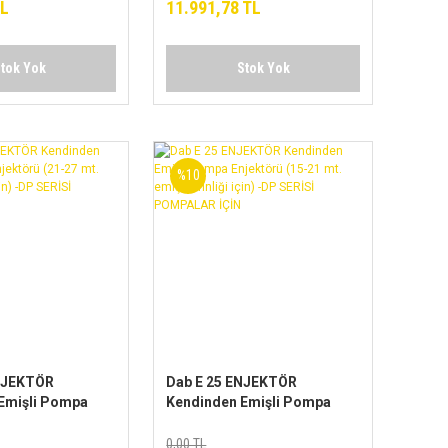
TL
11.991,78 TL
tok Yok
Stok Yok
%10
NJEKTÖR
Dab E 25 ENJEKTÖR
Emişli Pompa
Kendinden Emişli Pompa
21-27 mt. emiş
Enjektörü (15-21 mt. emiş
in) -DP SERİSİ
derinliği için) -DP SERİSİ
0,00 TL