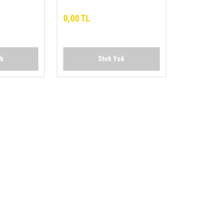
Enjektörlü Jet Pompa
0,00 TL
ok
Stok Yok