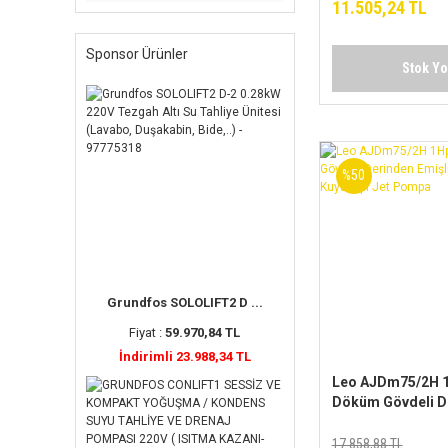
11.505,24 TL
Sponsor Ürünler
Stok Y
%50
Grundfos SOLOLIFT2 D ...
Fiyat :
59.970,84 TL
İndirimli 23.988,34 TL
Leo AJDm75/2H 
Döküm Gövdeli D
Emişli Enjektörlü
Jet Pompa
17.858,88 TL