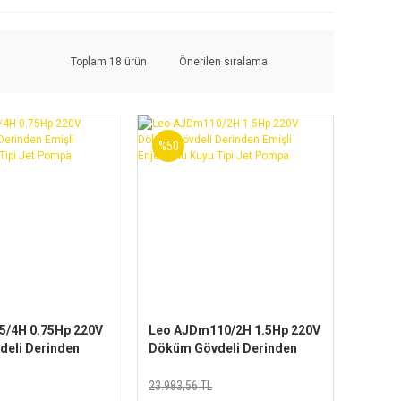
Toplam 18 ürün
%50
/4H 0.75Hp 220V
Leo AJDm110/2H 1.5Hp 220V
eli Derinden
Döküm Gövdeli Derinden
ktörlü Kuyu Tipi
Emişli Enjektörlü Kuyu Tipi
Jet Pompa
23.983,56 TL