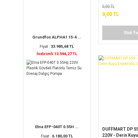
0,00 TL
0,00 TL
Stok Y
Grundfos ALPHA1 15-4 ...
Fiyat :
33.985,68 TL
İndirimli 13.594,27 TL
Etna EFP-040T 0.55H ...
DUFFMART DP 550
220V - Derin Kuyu
Fiyat :
6.180,00 TL