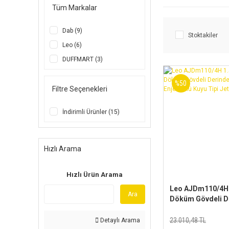
Tüm Markalar
Dab (9)
Stoktakiler
Leo (6)
DUFFMART (3)
%50
Filtre Seçenekleri
İndirimli Ürünler (15)
Hızlı Arama
Hızlı Ürün Arama
Leo AJDm110/4H 
Ara
Döküm Gövdeli D
Emişli Enjektörlü
Jet Pompa
23.010,48 TL
Detaylı Arama