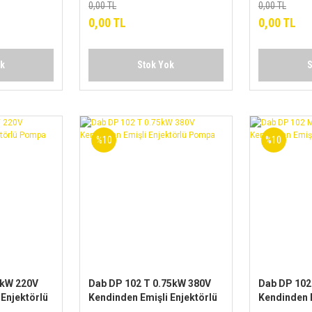
P SERİSİ
0,00 TL
0,00 TL
0,00 TL
0,00 TL
ok
Stok Yok
S
%10
%10
1kW 220V
Dab DP 102 T 0.75kW 380V
Dab DP 102
 Enjektörlü
Kendinden Emişli Enjektörlü
Kendinden E
Pompa
Pompa