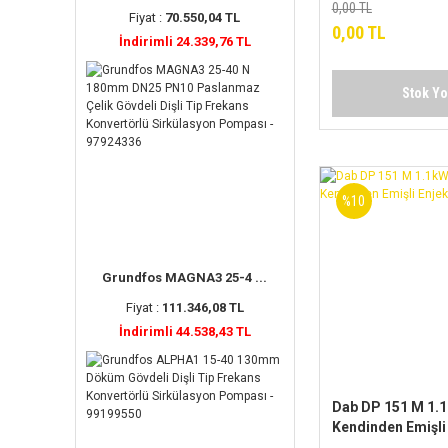
derinliği için) - D
0,00 TL
Fiyat :
70.550,04 TL
POMPALAR İÇİN
0,00 TL
İndirimli 24.339,76 TL
Stok Y
%10
Grundfos MAGNA3 25-4 ...
Fiyat :
111.346,08 TL
İndirimli 44.538,43 TL
Dab DP 151 M 1.
Kendinden Emişli
Pompa