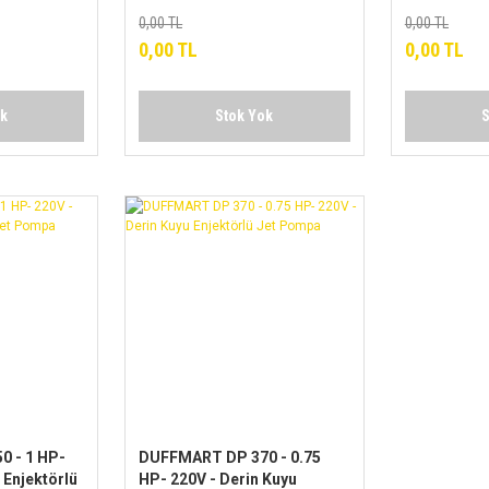
0,00 TL
0,00 TL
0,00 TL
0,00 TL
ok
Stok Yok
S
 - 1 HP-
DUFFMART DP 370 - 0.75
 Enjektörlü
HP- 220V - Derin Kuyu