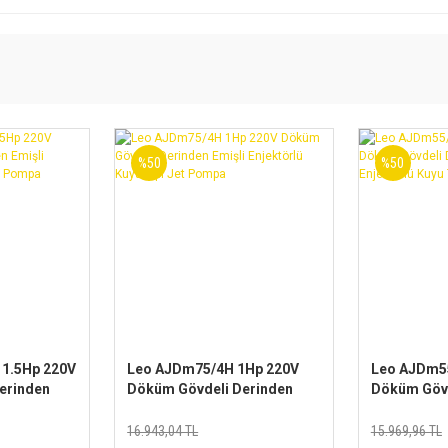
%50
%50
1.5Hp 220V
Leo AJDm75/4H 1Hp 220V
Leo AJDm55
erinden
Döküm Gövdeli Derinden
Döküm Gövd
 Kuyu Tipi
Emişli Enjektörlü Kuyu Tipi
Emişli Enje
Jet Pompa
Jet Pompa
16.943,04 TL
15.969,96 TL