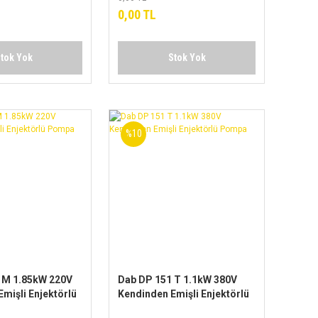
İÇİN
POMPALAR İÇİN
0,00 TL
tok Yok
Stok Yok
%10
 M 1.85kW 220V
Dab DP 151 T 1.1kW 380V
mişli Enjektörlü
Kendinden Emişli Enjektörlü
Pompa