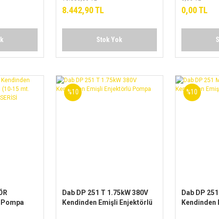
POMPALAR 
8.442,90 TL
0,00 TL
ok
Stok Yok
S
%10
%10
ÖR
Dab DP 251 T 1.75kW 380V
Dab DP 251
i Pompa
Kendinden Emişli Enjektörlü
Kendinden E
mt. emiş
Pompa
Pompa