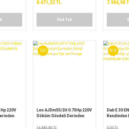
8.471,52 TL
7.984,98 
ok
Stok Yok
S
%50
%10
1Hp 220V
Leo AJDm55/2H 0.75Hp 220V
Dab E 30 E
erinden
Döküm Gövdeli Derinden
Kendinden 
 Kuyu Tipi
Emişli Enjektörlü Kuyu Tipi
Enjektörü (
Jet Pompa
derinliği iç
16.885,80 TL
0,00 TL