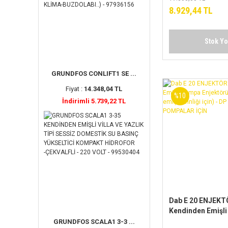
8.929,44 TL
Stok Y
GRUNDFOS CONLIFT1 SE ...
Fiyat :
14.348,04 TL
%10
İndirimli 5.739,22 TL
Dab E 20 ENJEKT
Kendinden Emişl
Enjektörü (10-15 
GRUNDFOS SCALA1 3-3 ...