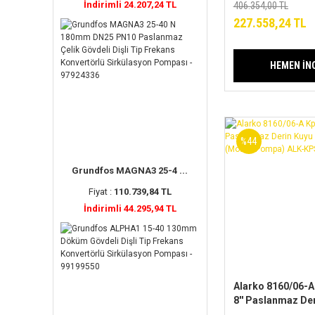
(Motor+Pompa) 
İndirimli 24.207,24 TL
406.354,00 TL
Serisi
227.558,24 TL
HEMEN İN
%44
Grundfos MAGNA3 25-4 ...
Fiyat :
110.739,84 TL
İndirimli 44.295,94 TL
Alarko 8160/06-A
8'' Paslanmaz De
Dalgıç Pompa