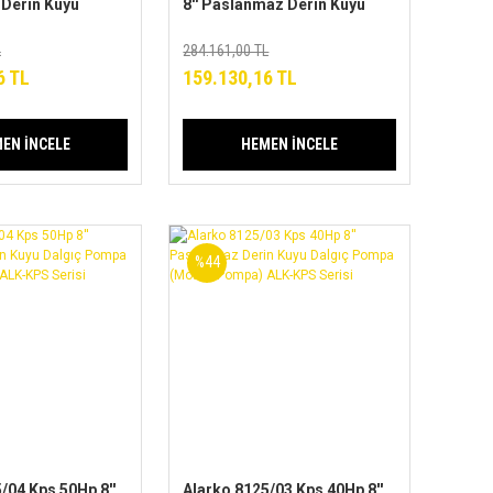
Derin Kuyu
8'' Paslanmaz Derin Kuyu
mpa
Dalgıç Pompa
mpa) ALK-KPS
(Motor+Pompa) ALK-KPS
L
284.161,00 TL
Serisi
6 TL
159.130,16 TL
EN İNCELE
HEMEN İNCELE
%44
/04 Kps 50Hp 8''
Alarko 8125/03 Kps 40Hp 8''