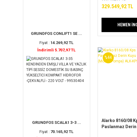
Serisi
329.549,92 TL
HEMEN İN
GRUNDFOS CONLIFT1 SE ...
Fiyat :
14.269,92 TL
İndirimli 5.707,97 TL
%44
Alarko 8160/08 Kp
GRUNDFOS SCALA1 3-3 ...
Paslanmaz Derin
Fiyat :
70.165,92 TL
Dalgıç Pompa