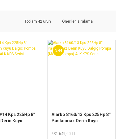
Toplam 42 ürün
%44
/14 Kps 225Hp 8''
Alarko 8160/13 Kps 225Hp 8''
Derin Kuyu
Paslanmaz Derin Kuyu
mpa
Dalgıç Pompa
mpa) ALK-KPS
(Motor+Pompa) ALK-KPS
L
631.649,00 TL