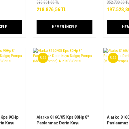
ALK-KPS
(Motor+Pompa) ALK-KPS
(Motor+Po
390.851,00 TL
352.730,00 T
Serisi
Serisi
218.876,56 TL
197.528,8
CELE
HEMEN İNCELE
HEM
%44
%44
 Kps 90Hp
Alarko 8160/05 Kps 80Hp 8''
Alarko 8160
rin Kuyu
Paslanmaz Derin Kuyu
Paslanmaz 
Dalgıç Pompa
Dalgıç Po