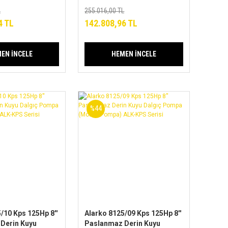
mpa) ALK-KPS
(Motor+Pompa) ALK-KPS
L
255.016,00 TL
Serisi
4 TL
142.808,96 TL
EN İNCELE
HEMEN İNCELE
%44
/10 Kps 125Hp 8''
Alarko 8125/09 Kps 125Hp 8''
Derin Kuyu
Paslanmaz Derin Kuyu