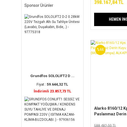
Serisi
398.167,84 TL
Sponsor Ürünler
HEMEN İN
%44
Grundfos SOLOLIFT2 D ...
Fiyat :
59.644,32 TL
İndirimli 23.857,73 TL
Alarko 8160/12 Kp
Paslanmaz Derin
Dalgıç Pompa
(Motor+Pompa) 
588.482,00 TL