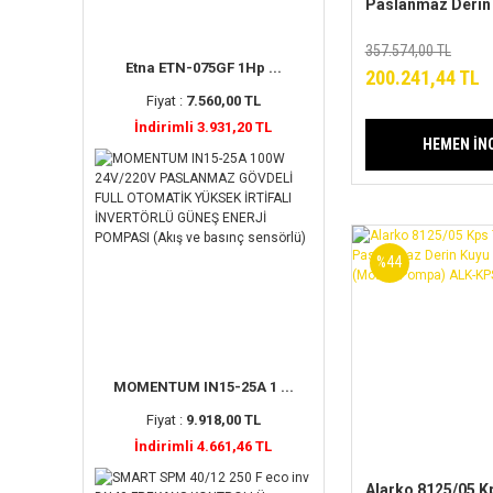
Paslanmaz Derin
Dalgıç Pompa
(Motor+Pompa) 
357.574,00 TL
Etna ETN-075GF 1Hp ...
Serisi
200.241,44 TL
Fiyat :
7.560,00 TL
İndirimli 3.931,20 TL
HEMEN İN
%44
MOMENTUM IN15-25A 1 ...
Fiyat :
9.918,00 TL
İndirimli 4.661,46 TL
Alarko 8125/05 Kp