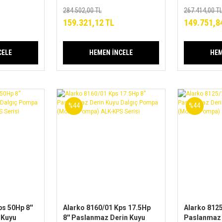
ALK-KPS
(Motor+Pompa) ALK-KPS
(Motor+Po
284.502,00 TL
267.414,00 T
Serisi
Serisi
159.321,12 TL
149.751,8
CELE
HEMEN İNCELE
HEM
%44
%44
s 50Hp 8''
Alarko 8160/01 Kps 17.5Hp
Alarko 8125
 Kuyu
8'' Paslanmaz Derin Kuyu
Paslanmaz 