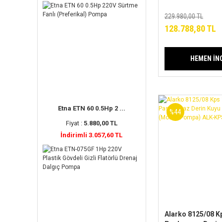
Dalgıç Pompa
(Motor+Pompa) 
229.980,00 TL
Serisi
128.788,80 TL
HEMEN İN
Etna ETN 60 0.5Hp 2 ...
%44
Fiyat :
5.880,00 TL
İndirimli 3.057,60 TL
Alarko 8125/08 Kp