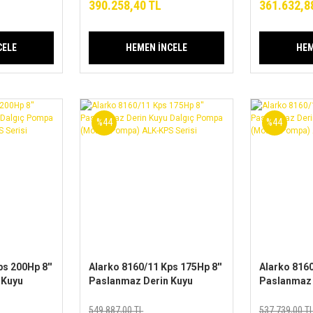
Serisi
Serisi
390.258,40 TL
361.632,8
CELE
HEMEN İNCELE
HEM
%44
%44
s 200Hp 8''
Alarko 8160/11 Kps 175Hp 8''
Alarko 8160
 Kuyu
Paslanmaz Derin Kuyu
Paslanmaz 
Dalgıç Pompa
Dalgıç Po
ALK-KPS
(Motor+Pompa) ALK-KPS
(Motor+Po
549.887,00 TL
537.739,00 T