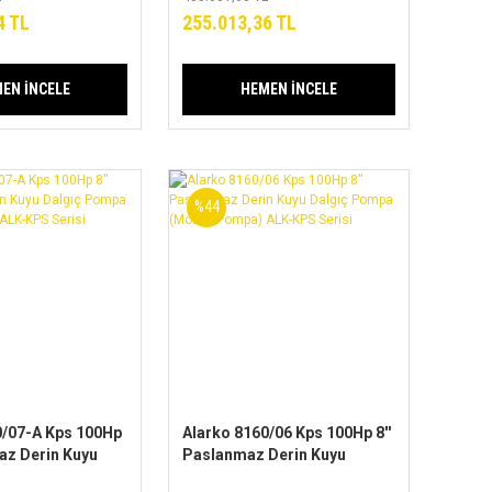
Serisi
4 TL
255.013,36 TL
EN İNCELE
HEMEN İNCELE
%44
0/07-A Kps 100Hp
Alarko 8160/06 Kps 100Hp 8''
az Derin Kuyu
Paslanmaz Derin Kuyu
mpa
Dalgıç Pompa