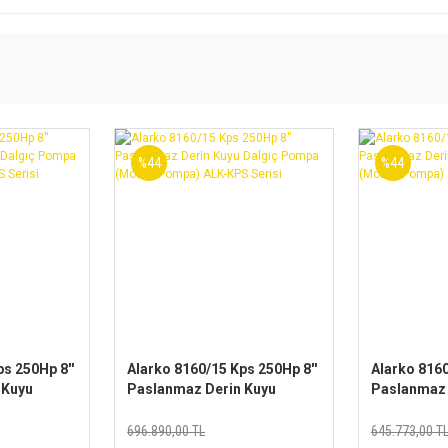
%44
%44
s 250Hp 8''
Alarko 8160/15 Kps 250Hp 8''
Alarko 8160
 Kuyu
Paslanmaz Derin Kuyu
Paslanmaz 
Dalgıç Pompa
Dalgıç Po
ALK-KPS
(Motor+Pompa) ALK-KPS
(Motor+Po
696.890,00 TL
645.773,00 T