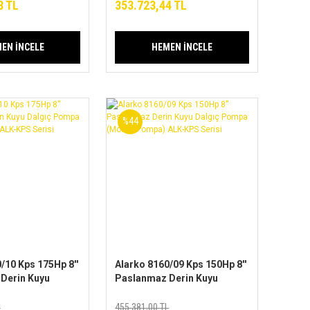
Serisi
8 TL
353.723,44 TL
EN İNCELE
HEMEN İNCELE
%44
/10 Kps 175Hp 8''
Alarko 8160/09 Kps 150Hp 8''
Derin Kuyu
Paslanmaz Derin Kuyu
mpa
Dalgıç Pompa
mpa) ALK-KPS
(Motor+Pompa) ALK-KPS
L
455.381,00 TL