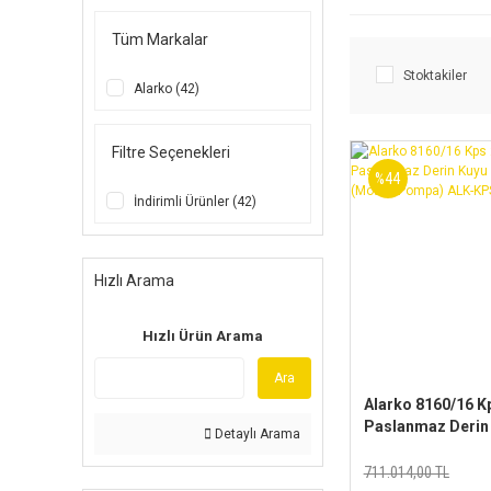
Tüm Markalar
Stoktakiler
Alarko (42)
Filtre Seçenekleri
%44
İndirimli Ürünler (42)
Hızlı Arama
Hızlı Ürün Arama
Ara
Alarko 8160/16 Kp
Paslanmaz Derin
Detaylı Arama
Dalgıç Pompa
(Motor+Pompa) 
711.014,00 TL