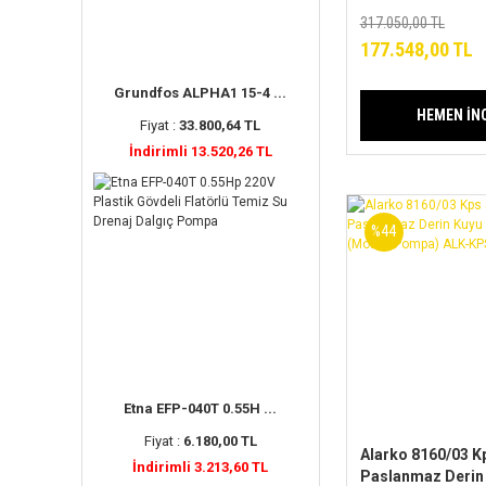
(Motor+Pompa) 
317.050,00 TL
Serisi
177.548,00 TL
Grundfos ALPHA1 15-4 ...
HEMEN İN
Fiyat :
33.800,64 TL
İndirimli 13.520,26 TL
%44
Etna EFP-040T 0.55H ...
Fiyat :
6.180,00 TL
Alarko 8160/03 Kp
İndirimli 3.213,60 TL
Paslanmaz Derin