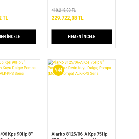
mpa
Dalgıç Pompa
mpa) ALK-KPS
(Motor+Pompa) ALK-KPS
L
410.218,00 TL
Serisi
2 TL
229.722,08 TL
EN İNCELE
HEMEN İNCELE
%44
/06 Kps 90Hp 8''
Alarko 8125/06-A Kps 75Hp