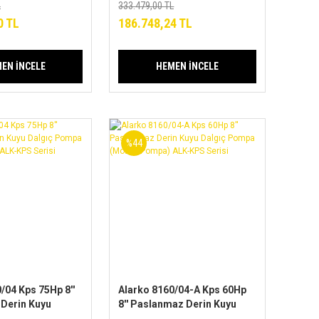
mpa) ALK-KPS
(Motor+Pompa) ALK-KPS
L
333.479,00 TL
Serisi
0 TL
186.748,24 TL
EN İNCELE
HEMEN İNCELE
%44
/04 Kps 75Hp 8''
Alarko 8160/04-A Kps 60Hp
Derin Kuyu
8'' Paslanmaz Derin Kuyu
mpa
Dalgıç Pompa