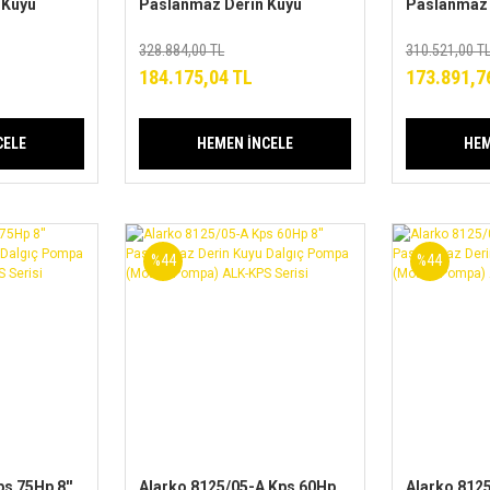
 Kuyu
Paslanmaz Derin Kuyu
Paslanmaz 
Dalgıç Pompa
Dalgıç Po
ALK-KPS
(Motor+Pompa) ALK-KPS
(Motor+Po
328.884,00 TL
310.521,00 T
Serisi
Serisi
184.175,04 TL
173.891,7
CELE
HEMEN İNCELE
HEM
%44
%44
s 75Hp 8''
Alarko 8125/05-A Kps 60Hp
Alarko 8125