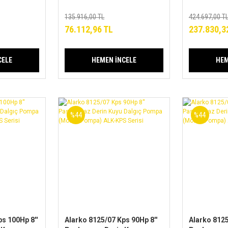
Dalgıç Pompa
Dalgıç Po
ALK-KPS
(Motor+Pompa) ALK-KPS
(Motor+Po
135.916,00 TL
424.697,00 T
Serisi
Serisi
76.112,96 TL
237.830,3
CELE
HEMEN İNCELE
HEM
%44
%44
s 100Hp 8''
Alarko 8125/07 Kps 90Hp 8''
Alarko 8125