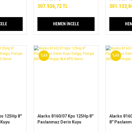
Serisi
Serisi
307.936,72 TL
301.133,8
CELE
HEMEN İNCELE
HEM
%44
%44
s 125Hp 8''
Alarko 8160/07 Kps 125Hp 8''
Alarko 816
 Kuyu
Paslanmaz Derin Kuyu
8'' Paslanm
Dalgıç Pompa
Dalgıç Po