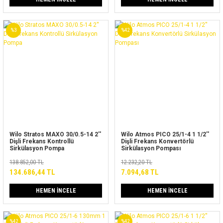
%3
%42
Wilo Stratos MAXO 30/0.5-14 2''
Wilo Atmos PICO 25/1-4 1 1/2''
Dişli Frekans Kontrollü
Dişli Frekans Konvertörlü
Sirkülasyon Pompa
Sirkülasyon Pompası
138.852,00 TL
12.232,20 TL
134.686,44 TL
7.094,68 TL
HEMEN İNCELE
HEMEN İNCELE
%42
%42