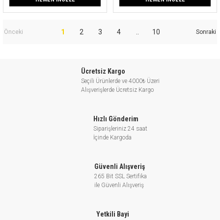
1
2
3
4
..
10
Ücretsiz Kargo
Seçili Ürünlerde ve 4000₺ Üzeri
Alışverişlerde Ücretsiz Kargo
Hızlı Gönderim
Siparişleriniz 24 saat
İçinde Kargoda
Güvenli Alışveriş
265 Bit SSL Sertifika
ile Güvenli Alışveriş
Yetkili Bayi