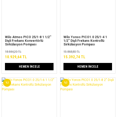
Wilo Atmos PICO 25/1-8 1 1/2''
Wilo Yonos PICO1.0 25/1-4 1
Dişli Frekans Konvertörlü
1/2'' Dişli Frekans Kontrollü
Sirkülasyon Pompası
Sirkülasyon Pompası
18.844,20 TL
15.868,80 TL
10.929,64 TL
15.392,74 TL
HEMEN İNCELE
HEMEN İNCELE
%3
%3