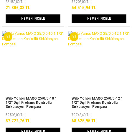
22.480,80 TL
56.202,00 TL
21.806,38 TL
54.515,94 TL
HEMEN İNCELE
HEMEN İNCELE
%3
%3
Wilo Yonos MAXO 25/0.5-10 1
Wilo Yonos MAXO 25/0.5-12 1
1/2'' Dişli Frekans Kontrollü
1/2'' Dişli Frekans Kontrollü
Sirkülasyon Pompası
Sirkülasyon Pompası
59.508,00 TL
70.748,40 TL
57.722,76 TL
68.625,95 TL
HEMEN İNCELE
HEMEN İNCELE