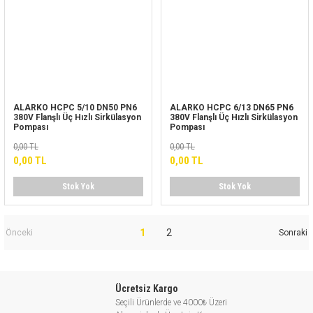
ALARKO HCPC 5/10 DN50 PN6
ALARKO HCPC 6/13 DN65 PN6
380V Flanşlı Üç Hızlı Sirkülasyon
380V Flanşlı Üç Hızlı Sirkülasyon
Pompası
Pompası
0,00 TL
0,00 TL
0,00 TL
0,00 TL
Stok Yok
Stok Yok
1
2
Ücretsiz Kargo
Seçili Ürünlerde ve 4000₺ Üzeri