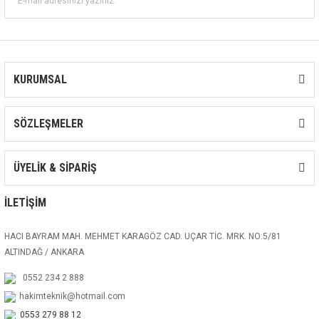
KURUMSAL
SÖZLEŞMELER
ÜYELİK & SİPARİŞ
İLETİŞİM
HACI BAYRAM MAH. MEHMET KARAGÖZ CAD. UÇAR TİC. MRK. NO:5/81
ALTINDAĞ / ANKARA
0552 234 2 888
hakimteknik@hotmail.com
0553 279 88 12