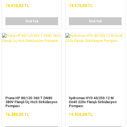
74.670,00 TL
74.670,00 TL
Stok Yok
Stok Yok
Prana HP 80/120-360 T DN80
hydromax HYD 40/250.12 M
380V Flanşlı Üç Hızlı Sirkülasyon
Dn40 220v Flanşlı Sirkülasyon
Pompası
Pompası
76.380,00 TL
19.950,00 TL