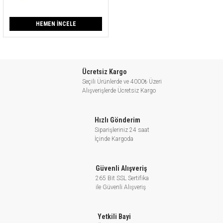
HEMEN İNCELE
Ücretsiz Kargo
Seçili Ürünlerde ve 4000₺ Üzeri
Alışverişlerde Ücretsiz Kargo
Hızlı Gönderim
Siparişleriniz 24 saat
İçinde Kargoda
Güvenli Alışveriş
265 Bit SSL Sertifika
ile Güvenli Alışveriş
Yetkili Bayi