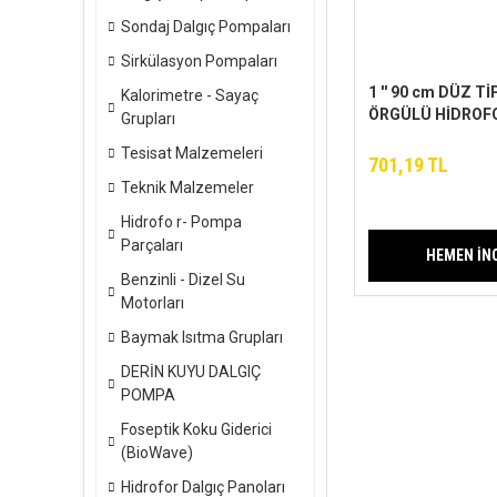
Sondaj Dalgıç Pompaları
Sirkülasyon Pompaları
1 '' 90 cm DÜZ Tİ
Kalorimetre - Sayaç
ÖRGÜLÜ HİDROF
Grupları
BAĞLANTI HORTU
Tesisat Malzemeleri
701,19 TL
Teknik Malzemeler
Hidrofo r- Pompa
Parçaları
HEMEN İN
Benzinli - Dizel Su
Motorları
Baymak Isıtma Grupları
DERİN KUYU DALGIÇ
POMPA
Foseptik Koku Giderici
(BioWave)
Hidrofor Dalgıç Panoları