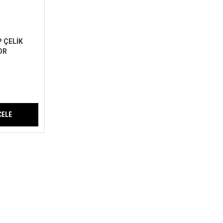
P ÇELİK
OR
MU (FLEX)
CELE