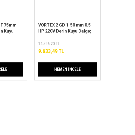
 F 75mm
VORTEX 2 GD 1-50 mm 0.5
in Kuyu
HP 220V Derin Kuyu Dalgıç
Pompa
14.596,20 TL
9.633,49 TL
CELE
HEMEN İNCELE