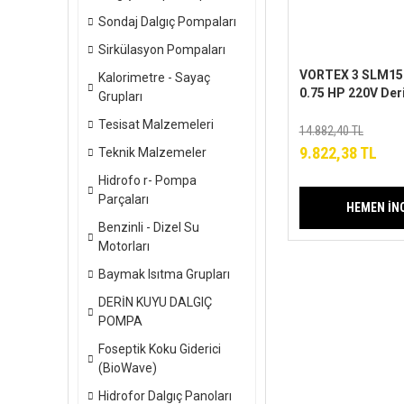
Sondaj Dalgıç Pompaları
Sirkülasyon Pompaları
VORTEX 3 SLM15
Kalorimetre - Sayaç
0.75 HP 220V Der
Grupları
Dalgıç Pompa
Tesisat Malzemeleri
14.882,40 TL
9.822,38 TL
Teknik Malzemeler
Hidrofo r- Pompa
Parçaları
HEMEN İN
Benzinli - Dizel Su
Motorları
Baymak Isıtma Grupları
DERİN KUYU DALGIÇ
POMPA
Foseptik Koku Giderici
(BioWave)
Hidrofor Dalgıç Panoları