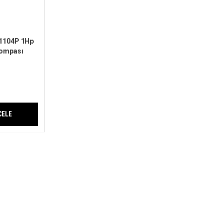
1104P 1Hp
Pompası
CELE