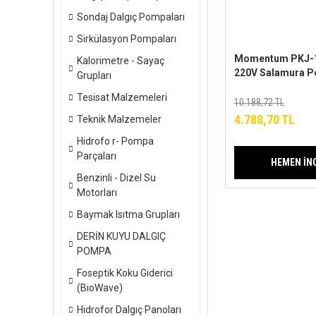
Sondaj Dalgıç Pompaları
Sirkülasyon Pompaları
Momentum PKJ-
Kalorimetre - Sayaç
220V Salamura 
Grupları
Tesisat Malzemeleri
10.188,72 TL
4.788,70 TL
Teknik Malzemeler
Hidrofo r- Pompa
Parçaları
HEMEN İN
Benzinli - Dizel Su
Motorları
Baymak Isıtma Grupları
DERİN KUYU DALGIÇ
POMPA
Foseptik Koku Giderici
(BioWave)
Hidrofor Dalgıç Panoları