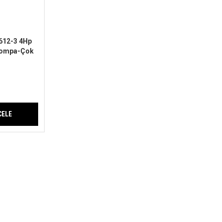
1612-3 4Hp
 Pompa-Çok
me-
CELE