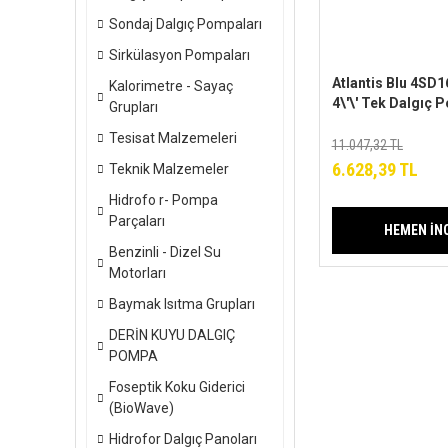
Sondaj Dalgıç Pompaları
Sirkülasyon Pompaları
Atlantis Blu 4SD
Kalorimetre - Sayaç
4\'\' Tek Dalgıç
Grupları
Kademeli (Kade
Tesisat Malzemeleri
Motorsuz)
11.047,32 TL
6.628,39 TL
Teknik Malzemeler
Hidrofo r- Pompa
Parçaları
HEMEN İN
Benzinli - Dizel Su
Motorları
Baymak Isıtma Grupları
DERİN KUYU DALGIÇ
POMPA
Foseptik Koku Giderici
(BioWave)
Hidrofor Dalgıç Panoları