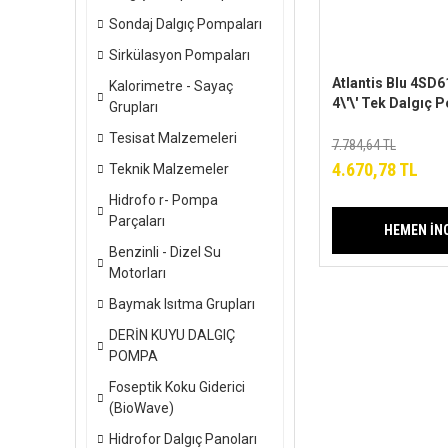
Sondaj Dalgıç Pompaları
Sirkülasyon Pompaları
Atlantis Blu 4SD6
Kalorimetre - Sayaç
4\'\' Tek Dalgıç
Grupları
Kademeli (Kade
Tesisat Malzemeleri
Motorsuz)
7.784,64 TL
4.670,78 TL
Teknik Malzemeler
Hidrofo r- Pompa
Parçaları
HEMEN İN
Benzinli - Dizel Su
Motorları
Baymak Isıtma Grupları
DERİN KUYU DALGIÇ
POMPA
Foseptik Koku Giderici
(BioWave)
Hidrofor Dalgıç Panoları