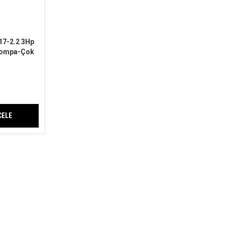
17-2.2 3Hp
 Pompa-Çok
me-
CELE