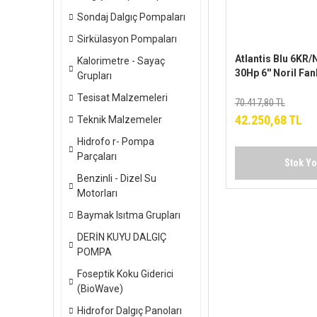
Sondaj Dalgıç Pompaları
Sirkülasyon Pompaları
Atlantis Blu 6KR
Kalorimetre - Sayaç
30Hp 6'' Noril Fan
Grupları
Dalgıç Pompa (T
Tesisat Malzemeleri
Pompa Kademesi
70.417,80 TL
Motorsuz)
42.250,68 TL
Teknik Malzemeler
Hidrofo r- Pompa
Parçaları
Stok Y
Benzinli - Dizel Su
Motorları
Baymak Isıtma Grupları
DERİN KUYU DALGIÇ
POMPA
Foseptik Koku Giderici
(BioWave)
Hidrofor Dalgıç Panoları