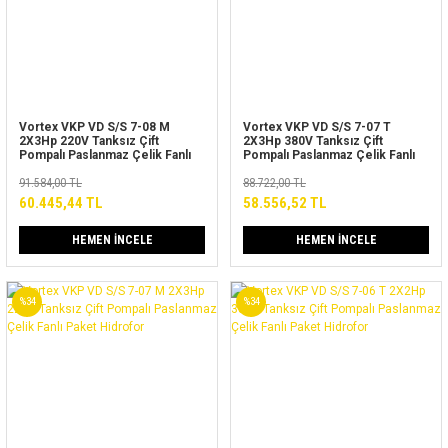
Vortex VKP VD S/S 7-08 M
Vortex VKP VD S/S 7-07 T
2X3Hp 220V Tanksız Çift
2X3Hp 380V Tanksız Çift
Pompalı Paslanmaz Çelik Fanlı
Pompalı Paslanmaz Çelik Fanlı
Paket Hidrofor
Paket Hidrofor
91.584,00 TL
88.722,00 TL
60.445,44 TL
58.556,52 TL
HEMEN İNCELE
HEMEN İNCELE
%34
%34