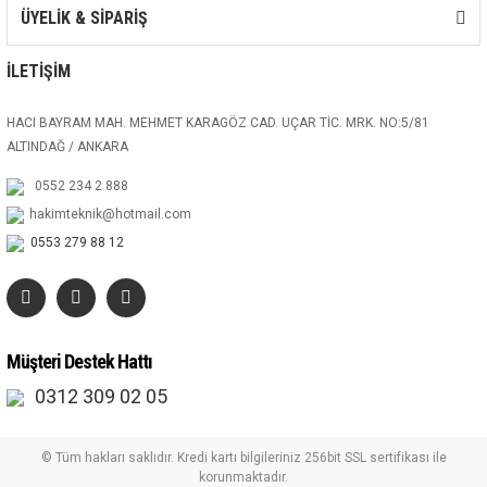
ÜYELİK & SİPARİŞ
İLETİŞİM
HACI BAYRAM MAH. MEHMET KARAGÖZ CAD. UÇAR TİC. MRK. NO:5/81
ALTINDAĞ / ANKARA
0552 234 2 888
hakimteknik@hotmail.com
0553 279 88 12
Müşteri Destek Hattı
0312 309 02 05
© Tüm hakları saklıdır. Kredi kartı bilgileriniz 256bit SSL sertifikası ile
korunmaktadır.