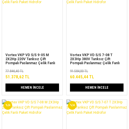
Vortex VKP VD S/S 9-05 M
Vortex VKP VD S/S 7-08 T
2X2Hp 220V Tanksız Çift
2X3Hp 380V Tanksız Çift
Pompalı Paslanmaz Çelik Fanlı
Pompalı Paslanmaz Çelik Fanlı
Paket Hidrofor
Paket Hidrofor
77.846,40 TL
91.584,00 TL
51.378,62 TL
60.445,44 TL
HEMEN İNCELE
HEMEN İNCELE
%34
%34