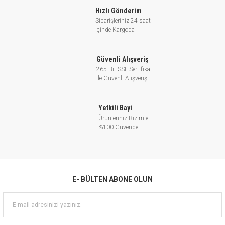
Hızlı Gönderim
Siparişleriniz 24 saat
İçinde Kargoda
Güvenli Alışveriş
265 Bit SSL Sertifika
ile Güvenli Alışveriş
Yetkili Bayi
Ürünleriniz Bizimle
%100 Güvende
E- BÜLTEN ABONE OLUN