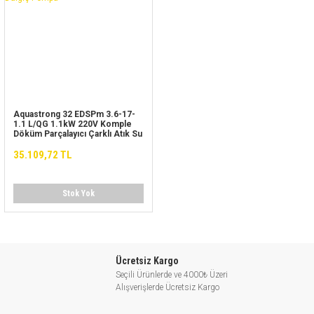
Aquastrong 32 EDSPm 3.6-17-
1.1 L/QG 1.1kW 220V Komple
Döküm Parçalayıcı Çarklı Atık Su
Foseptik Dalgıç Pompa
35.109,72 TL
Stok Yok
Ücretsiz Kargo
Seçili Ürünlerde ve 4000₺ Üzeri
Alışverişlerde Ücretsiz Kargo