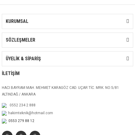
KURUMSAL
SÖZLEŞMELER
ÜYELİK & SİPARİŞ
İLETİŞİM
HACI BAYRAM MAH. MEHMET KARAGÖZ CAD. UÇAR TİC. MRK. NO:5/81
ALTINDAĞ / ANKARA
0552 234 2 888
hakimteknik@hotmail.com
0553 279 88 12