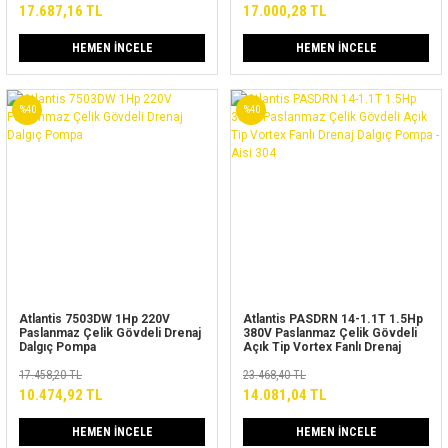
17.687,16 TL
17.000,28 TL
HEMEN İNCELE
HEMEN İNCELE
%40
%40
Atlantis 7503DW 1Hp 220V
Atlantis PASDRN 14-1.1T 1.5Hp
Paslanmaz Çelik Gövdeli Drenaj
380V Paslanmaz Çelik Gövdeli
Dalgıç Pompa
Açık Tip Vortex Fanlı Drenaj
Dalgıç Pompa - Aisi 304
17.458,20 TL
23.468,40 TL
10.474,92 TL
14.081,04 TL
HEMEN İNCELE
HEMEN İNCELE