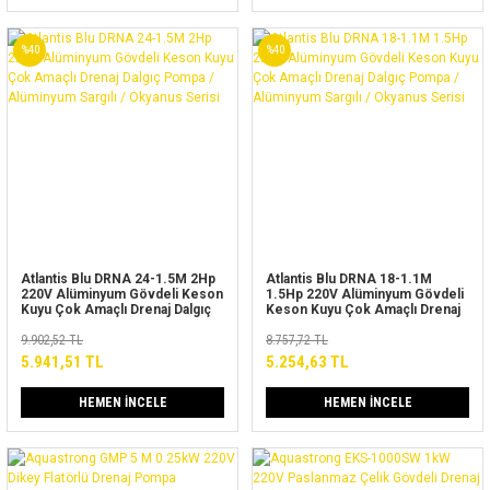
%40
%40
Atlantis Blu DRNA 24-1.5M 2Hp
Atlantis Blu DRNA 18-1.1M
220V Alüminyum Gövdeli Keson
1.5Hp 220V Alüminyum Gövdeli
Kuyu Çok Amaçlı Drenaj Dalgıç
Keson Kuyu Çok Amaçlı Drenaj
Pompa / Alüminyum Sargılı /
Dalgıç Pompa / Alüminyum
Okyanus Serisi
9.902,52 TL
Sargılı / Okyanus Serisi
8.757,72 TL
5.941,51 TL
5.254,63 TL
HEMEN İNCELE
HEMEN İNCELE