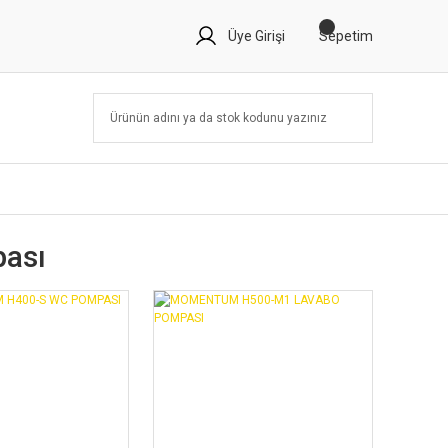
Üye Girişi
Sepetim
pası