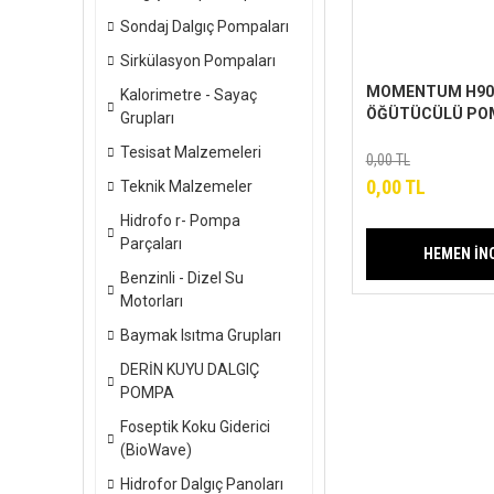
Sondaj Dalgıç Pompaları
Sirkülasyon Pompaları
MOMENTUM H90
Kalorimetre - Sayaç
ÖĞÜTÜCÜLÜ PO
Grupları
Tesisat Malzemeleri
0,00 TL
0,00 TL
Teknik Malzemeler
Hidrofo r- Pompa
Parçaları
HEMEN İN
Benzinli - Dizel Su
Motorları
Baymak Isıtma Grupları
DERİN KUYU DALGIÇ
POMPA
Foseptik Koku Giderici
(BioWave)
Hidrofor Dalgıç Panoları