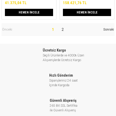
41.375,04 TL
158.421,76 TL
HEMEN İNCELE
HEMEN İNCELE
1
2
Ücretsiz Kargo
Seçili Ürünlerde ve 4000₺ Üzeri
Alışverişlerde Ücretsiz Kargo
Hızlı Gönderim
Siparişleriniz 24 saat
İçinde Kargoda
Güvenli Alışveriş
265 Bit SSL Sertifika
ile Güvenli Alışveriş