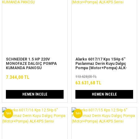
SCHNEİDER 1.5 HP 220V
Alarko 6017/17 Kps 15Hp 6''
MONOFAZE DALGIÇ POMPA
Paslanmaz Derin Kuyu Dalgıç
KUMANDA PANOSU
Pompa (Motor+Pompa) ALK-
KPS Serisi
7.344,00 TL
113.628,00 TL
63.631,68 TL
HEMEN İNCELE
HEMEN İNCELE
%44
%44