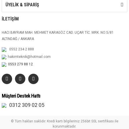
ÜYELİK & SİPARİŞ
İLETİŞİM
HACI BAYRAM MAH. MEHMET KARAGÖZ CAD. UÇAR TİC. MRK. NO:5/81
ALTINDAĞ / ANKARA
0552 234 2 888
hakimteknik@hotmail.com
0553 279 88 12
Müşteri Destek Hattı
0312 309 02 05
© Tüm hakları saklıdır. Kredi kartı bilgileriniz 256bit SSL sertifikası ile
korunmaktadır.