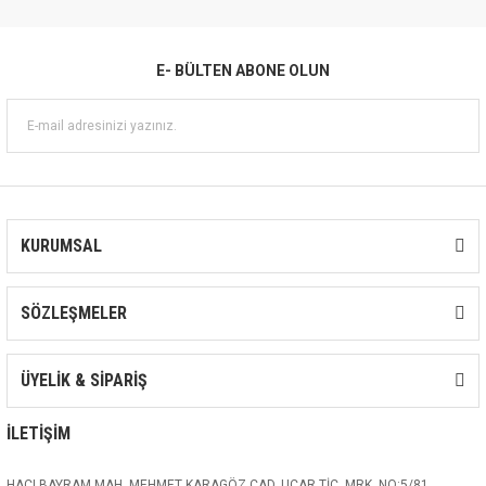
E- BÜLTEN ABONE OLUN
KURUMSAL
SÖZLEŞMELER
ÜYELİK & SİPARİŞ
İLETİŞİM
HACI BAYRAM MAH. MEHMET KARAGÖZ CAD. UÇAR TİC. MRK. NO:5/81