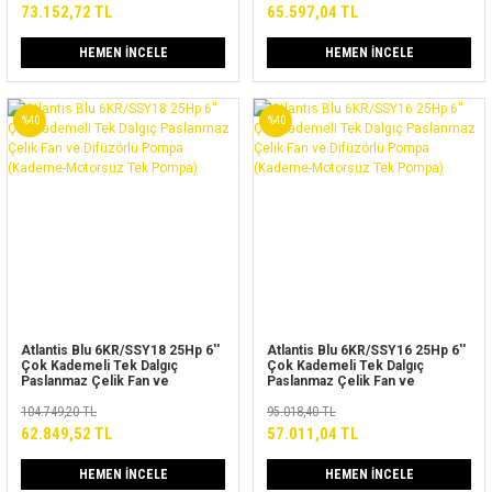
73.152,72 TL
65.597,04 TL
HEMEN İNCELE
HEMEN İNCELE
%40
%40
Atlantis Blu 6KR/SSY18 25Hp 6''
Atlantis Blu 6KR/SSY16 25Hp 6''
Çok Kademeli Tek Dalgıç
Çok Kademeli Tek Dalgıç
Paslanmaz Çelik Fan ve
Paslanmaz Çelik Fan ve
Difüzörlü Pompa (Kademe-
Difüzörlü Pompa (Kademe-
Motorsuz Tek Pompa)
104.749,20 TL
Motorsuz Tek Pompa)
95.018,40 TL
62.849,52 TL
57.011,04 TL
HEMEN İNCELE
HEMEN İNCELE