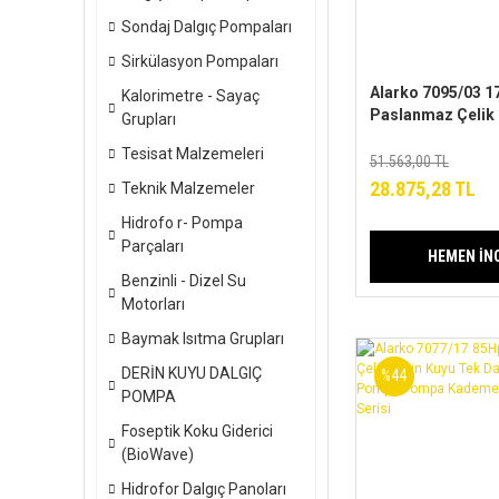
Sondaj Dalgıç Pompaları
Sirkülasyon Pompaları
Alarko 7095/03 17
Kalorimetre - Sayaç
Paslanmaz Çelik 
Grupları
Tek Dalgıç Pomp
Tesisat Malzemeleri
Pompa-Pompa K
51.563,00 TL
ALK-KPS Serisi
28.875,28 TL
Teknik Malzemeler
Hidrofo r- Pompa
Parçaları
HEMEN İN
Benzinli - Dizel Su
Motorları
Baymak Isıtma Grupları
DERİN KUYU DALGIÇ
%44
POMPA
Foseptik Koku Giderici
(BioWave)
Hidrofor Dalgıç Panoları