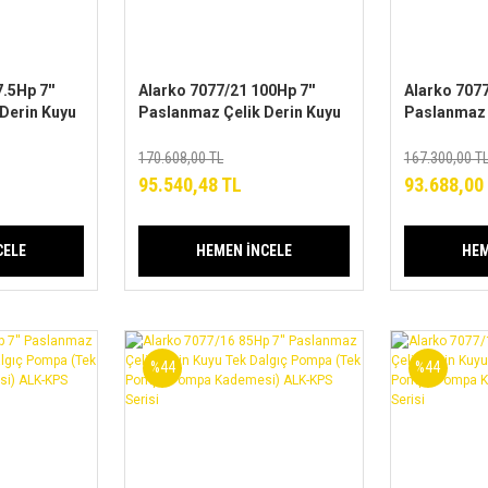
.5Hp 7''
Alarko 7077/21 100Hp 7''
Alarko 7077
Derin Kuyu
Paslanmaz Çelik Derin Kuyu
Paslanmaz 
a (Tek
Tek Dalgıç Pompa (Tek
Tek Dalgıç
ademesi)
Pompa-Pompa Kademesi)
Pompa-Pom
170.608,00 TL
167.300,00 T
ALK-KPS Serisi
ALK-KPS Se
95.540,48 TL
93.688,00
CELE
HEMEN İNCELE
HEM
%44
%44