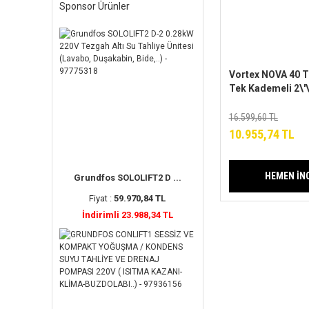
Sponsor Ürünler
Vortex NOVA 40 T
Tek Kademeli 2\'\'
Pompa (Bronz Fan
16.599,60 TL
10.955,74 TL
HEMEN İN
Grundfos SOLOLIFT2 D ...
Fiyat :
59.970,84 TL
İndirimli 23.988,34 TL