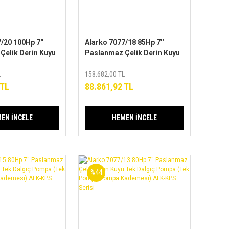
/20 100Hp 7''
Alarko 7077/18 85Hp 7''
Çelik Derin Kuyu
Paslanmaz Çelik Derin Kuyu
 Pompa (Tek
Tek Dalgıç Pompa (Tek
pa Kademesi)
Pompa-Pompa Kademesi)
L
158.682,00 TL
risi
ALK-KPS Serisi
 TL
88.861,92 TL
EN İNCELE
HEMEN İNCELE
%44