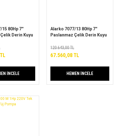
/15 80Hp 7''
Alarko 7077/13 80Hp 7''
Çelik Derin Kuyu
Paslanmaz Çelik Derin Kuyu
 Pompa (Tek
Tek Dalgıç Pompa (Tek
pa Kademesi)
Pompa-Pompa Kademesi)
L
120.643,00 TL
risi
ALK-KPS Serisi
 TL
67.560,08 TL
EN İNCELE
HEMEN İNCELE