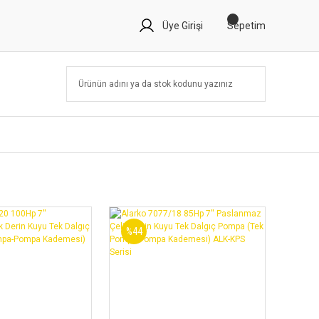
Üye Girişi
Sepetim
%44