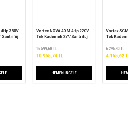
 4Hp 380V
Vortex NOVA 40 M 4Hp 220V
Vortex SCM
 Santrifüj
Tek Kademeli 2\'\' Santrifüj
Tek Kademel
lı)
Pompa (Bronz Fanlı)
Pompa
16.599,60 TL
6.296,40 TL
10.955,74 TL
4.155,62 
CELE
HEMEN İNCELE
HEM