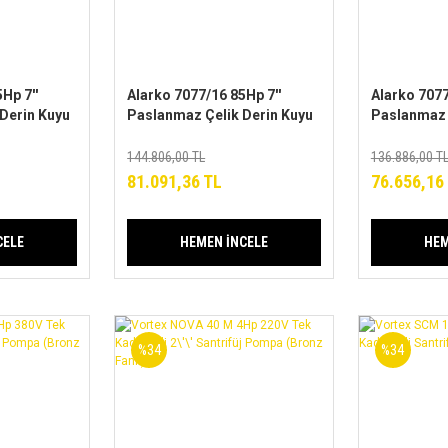
Hp 7''
Alarko 7077/16 85Hp 7''
Alarko 7077
Derin Kuyu
Paslanmaz Çelik Derin Kuyu
Paslanmaz 
a (Tek
Tek Dalgıç Pompa (Tek
Tek Dalgıç
ademesi)
Pompa-Pompa Kademesi)
Pompa-Pom
144.806,00 TL
136.886,00 T
ALK-KPS Serisi
ALK-KPS Se
81.091,36 TL
76.656,16
CELE
HEMEN İNCELE
HEM
%34
%34