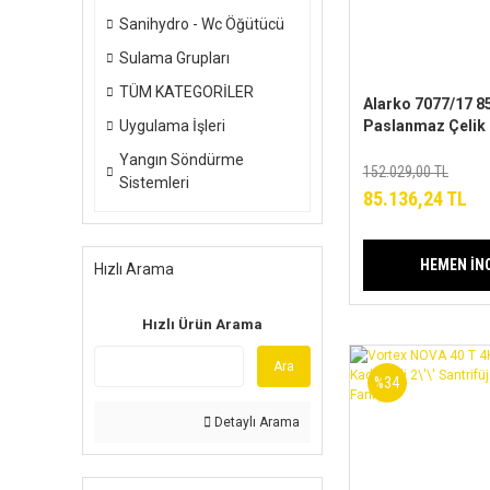
Sanihydro - Wc Öğütücü
Sulama Grupları
TÜM KATEGORİLER
Alarko 7077/17 85
Uygulama İşleri
Paslanmaz Çelik 
Tek Dalgıç Pomp
Yangın Söndürme
Pompa-Pompa K
152.029,00 TL
Sistemleri
ALK-KPS Serisi
85.136,24 TL
HEMEN İN
Hızlı Arama
Hızlı Ürün Arama
Ara
%34
Detaylı Arama