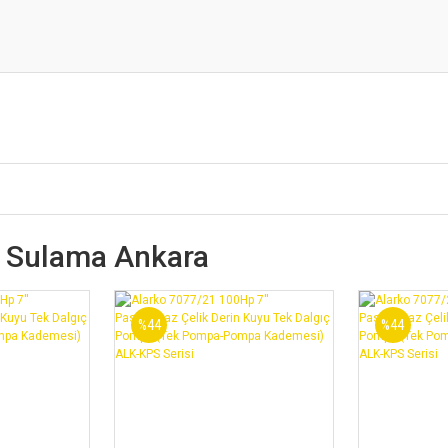
Sulama Ankara
%44
%44