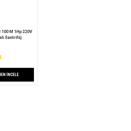
 100 M 1Hp 220V
i Santrifüj
TL
EN İNCELE