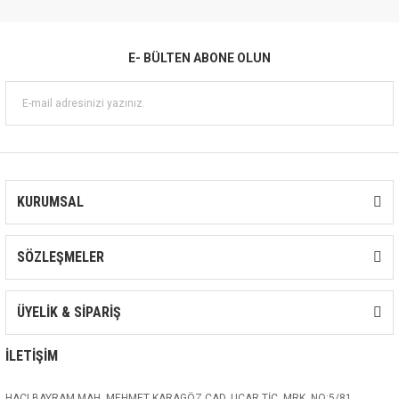
E- BÜLTEN ABONE OLUN
KURUMSAL
SÖZLEŞMELER
ÜYELİK & SİPARİŞ
İLETİŞİM
HACI BAYRAM MAH. MEHMET KARAGÖZ CAD. UÇAR TİC. MRK. NO:5/81