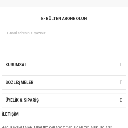
E- BÜLTEN ABONE OLUN
KURUMSAL
SÖZLEŞMELER
ÜYELİK & SİPARİŞ
İLETİŞİM
HACI BAYRAM MAH. MEHMET KARAGÖZ CAD. UÇAR TİC. MRK. NO:5/81