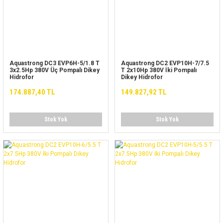
Aquastrong DC3 EVP6H-5/1.8 T
Aquastrong DC2 EVP10H-7/7.5
3x2.5Hp 380V Üç Pompalı Dikey
T 2x10Hp 380V İki Pompalı
Hidrofor
Dikey Hidrofor
174.887,40 TL
149.827,92 TL
Stok Yok
Stok Yok