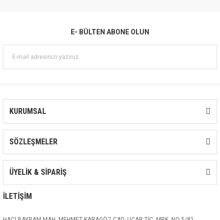
E- BÜLTEN ABONE OLUN
KURUMSAL
SÖZLEŞMELER
ÜYELİK & SİPARİŞ
İLETİŞİM
HACI BAYRAM MAH. MEHMET KARAGÖZ CAD. UÇAR TİC. MRK. NO:5/81