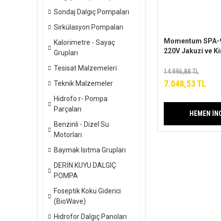
Sondaj Dalgıç Pompaları
Sirkülasyon Pompaları
Momentum SPA-
Kalorimetre - Sayaç
220V Jakuzi ve K
Grupları
Pompa
Tesisat Malzemeleri
14.996,88 TL
7.048,53 TL
Teknik Malzemeler
Hidrofo r- Pompa
Parçaları
HEMEN İN
Benzinli - Dizel Su
Motorları
Baymak Isıtma Grupları
DERİN KUYU DALGIÇ
POMPA
Foseptik Koku Giderici
(BioWave)
Hidrofor Dalgıç Panoları