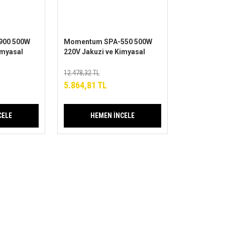
900 500W
Momentum SPA-550 500W
imyasal
220V Jakuzi ve Kimyasal
Pompa
12.478,32 TL
5.864,81 TL
CELE
HEMEN İNCELE