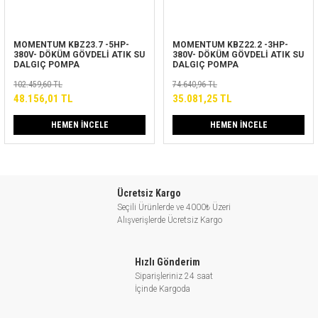
MOMENTUM KBZ23.7 -5HP-
MOMENTUM KBZ22.2 -3HP-
380V- DÖKÜM GÖVDELİ ATIK SU
380V- DÖKÜM GÖVDELİ ATIK SU
DALGIÇ POMPA
DALGIÇ POMPA
102.459,60 TL
74.640,96 TL
48.156,01 TL
35.081,25 TL
HEMEN İNCELE
HEMEN İNCELE
Ücretsiz Kargo
Seçili Ürünlerde ve 4000₺ Üzeri
Alışverişlerde Ücretsiz Kargo
Hızlı Gönderim
Siparişleriniz 24 saat
İçinde Kargoda