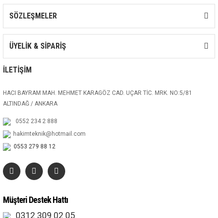
SÖZLEŞMELER
ÜYELİK & SİPARİŞ
İLETİŞİM
HACI BAYRAM MAH. MEHMET KARAGÖZ CAD. UÇAR TİC. MRK. NO:5/81
ALTINDAĞ / ANKARA
0552 234 2 888
hakimteknik@hotmail.com
0553 279 88 12
Müşteri Destek Hattı
0312 309 02 05