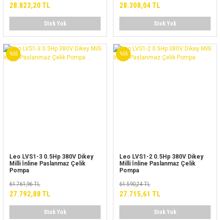
28.823,20 TL
28.308,04 TL
Stok Yok
Stok Yok
%55
%55
Leo LVS1-3 0.5Hp 380V Dikey
Leo LVS1-2 0.5Hp 380V Dikey
Milli İnline Paslanmaz Çelik
Milli İnline Paslanmaz Çelik
Pompa
Pompa
61.761,96 TL
61.590,24 TL
27.792,88 TL
27.715,61 TL
Stok Yok
Stok Yok