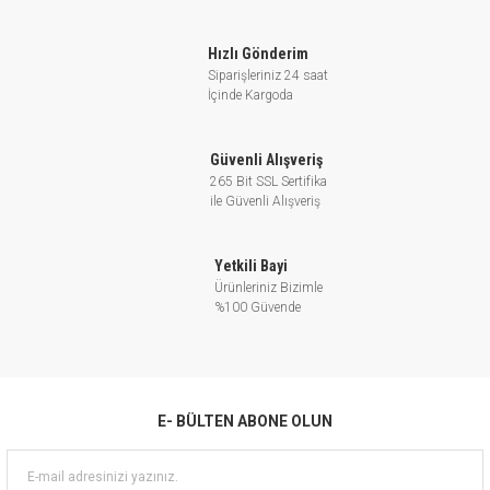
Hızlı Gönderim
Siparişleriniz 24 saat
İçinde Kargoda
Güvenli Alışveriş
265 Bit SSL Sertifika
ile Güvenli Alışveriş
Yetkili Bayi
Ürünleriniz Bizimle
%100 Güvende
E- BÜLTEN ABONE OLUN