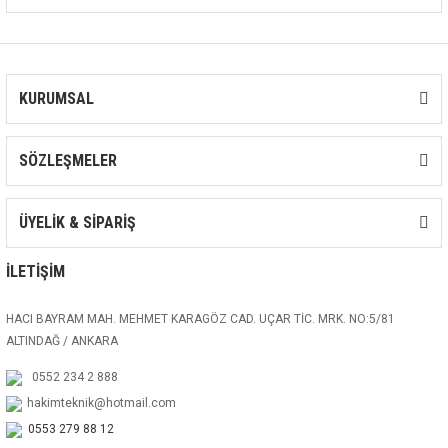
KURUMSAL
SÖZLEŞMELER
ÜYELİK & SİPARİŞ
İLETİŞİM
HACI BAYRAM MAH. MEHMET KARAGÖZ CAD. UÇAR TİC. MRK. NO:5/81
ALTINDAĞ / ANKARA
0552 234 2 888
hakimteknik@hotmail.com
0553 279 88 12