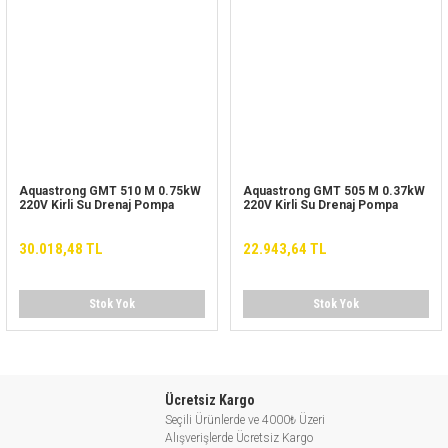
Aquastrong GMT 510 M 0.75kW
Aquastrong GMT 505 M 0.37kW
220V Kirli Su Drenaj Pompa
220V Kirli Su Drenaj Pompa
30.018,48 TL
22.943,64 TL
Stok Yok
Stok Yok
Ücretsiz Kargo
Seçili Ürünlerde ve 4000₺ Üzeri
Alışverişlerde Ücretsiz Kargo