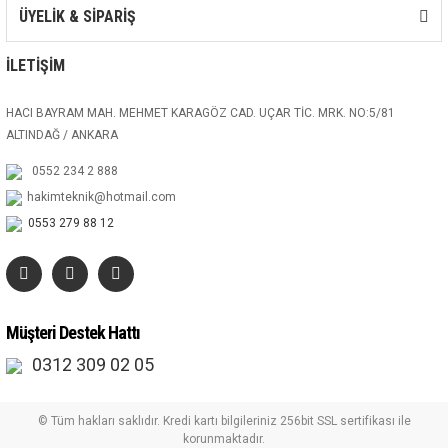
ÜYELİK & SİPARİŞ
İLETİŞİM
HACI BAYRAM MAH. MEHMET KARAGÖZ CAD. UÇAR TİC. MRK. NO:5/81
ALTINDAĞ / ANKARA
0552 234 2 888
hakimteknik@hotmail.com
0553 279 88 12
Müşteri Destek Hattı
0312 309 02 05
© Tüm hakları saklıdır. Kredi kartı bilgileriniz 256bit SSL sertifikası ile
korunmaktadır.