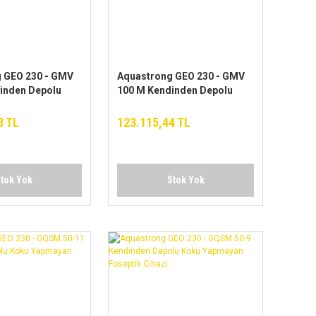
 GEO 230 - GMV
Aquastrong GEO 230 - GMV
inden Depolu
100 M Kendinden Depolu
yan Foseptik
Koku Yapmayan Foseptik
Cihazı
8 TL
123.115,44 TL
tok Yok
Stok Yok