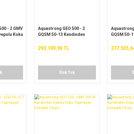
500 - 2 GMV
Aquastrong GEO 500 - 2
Aquastrong
Depolu Koku
GQSM 50-13 Kendinden
GQSM 50-1
k Tahliye
Depolu Koku Yapmayan
Depolu Ko
Foseptik Tahliye Cihazı
Foseptik Ta
293.109,96 TL
277.505,6
ok
Stok Yok
S