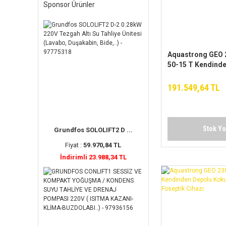
Sponsor Ürünler
Aquastrong GEO 
50-15 T Kendind
Koku Yapmayan F
Cihazı
191.549,64 TL
Stok Y
Grundfos SOLOLIFT2 D ...
Fiyat :
59.970,84 TL
İndirimli 23.988,34 TL