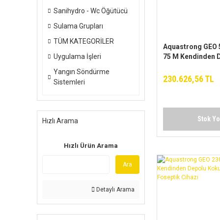
Sanihydro - Wc Öğütücü
Sulama Grupları
TÜM KATEGORİLER
Aquastrong GEO 
Uygulama İşleri
75 M Kendinden 
Yapmayan Fosepti
Yangın Söndürme
Cihazı
230.626,56 TL
Sistemleri
Stok Y
Hızlı Arama
Hızlı Ürün Arama
Ara
Detaylı Arama