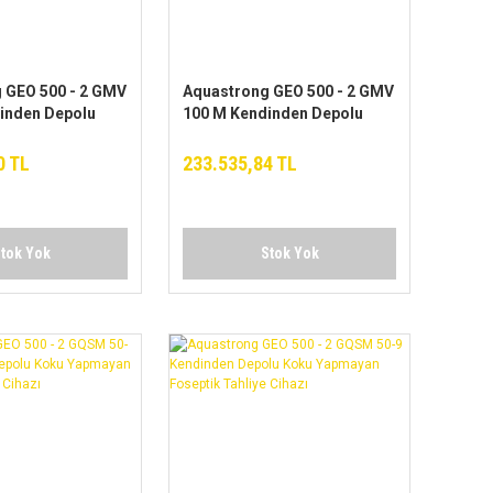
 GEO 500 - 2 GMV
Aquastrong GEO 500 - 2 GMV
inden Depolu
100 M Kendinden Depolu
yan Foseptik
Koku Yapmayan Foseptik
azı
Tahliye Cihazı
0 TL
233.535,84 TL
tok Yok
Stok Yok