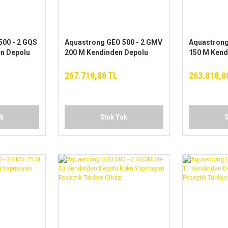
00 - 2 GQS
Aquastrong GEO 500 - 2 GMV
Aquastrong
en Depolu
200 M Kendinden Depolu
150 M Kend
oseptik
Koku Yapmayan Foseptik
Koku Yapma
Tahliye Cihazı
Tahliye Cih
267.719,88 TL
263.818,8
ok
Stok Yok
S