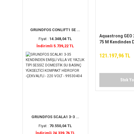
GRUNDFOS CONLIFT1 SE ...
Aquastrong GEO 
Fiyat :
14.348,04 TL
75 M Kendinden 
İndirimli 5.739,22 TL
Yapmayan Fosepti
121.197,96 TL
Stok Y
GRUNDFOS SCALA1 3-3 ...
Fiyat :
70.550,04 TL
İndirimli 24.339,76 TL