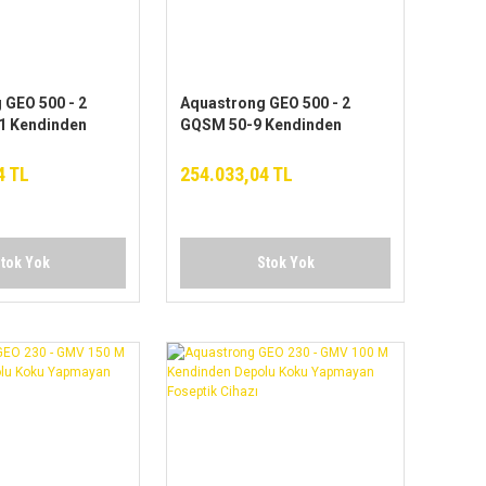
 GEO 500 - 2
Aquastrong GEO 500 - 2
1 Kendinden
GQSM 50-9 Kendinden
ku Yapmayan
Depolu Koku Yapmayan
hliye Cihazı
Foseptik Tahliye Cihazı
4 TL
254.033,04 TL
tok Yok
Stok Yok