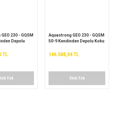
 GEO 230 - GQSM
Aquastrong GEO 230 - GQSM
inden Depolu
50-9 Kendinden Depolu Koku
yan Foseptik
Yapmayan Foseptik Cihazı
0 TL
146.588,04 TL
tok Yok
Stok Yok