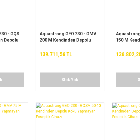
230 - GQS
Aquastrong GEO 230 - GMV
Aquastrong
en Depolu
200 M Kendinden Depolu
150 M Kend
oseptik
Koku Yapmayan Foseptik
Koku Yapma
Cihazı
Cihazı
139.711,56 TL
136.802,2
ok
Stok Yok
S