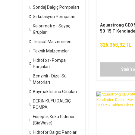
Sondaj Dalgıç Pompaları
Sirkülasyon Pompaları
Aquastrong GEO 5
Kalorimetre - Sayaç
50-15 T Kendind
Grupları
Koku Yapmayan F
Tesisat Malzemeleri
Tahliye Cihazı
326.368,32 TL
Teknik Malzemeler
Hidrofo r- Pompa
Parçaları
Stok Y
Benzinli - Dizel Su
Motorları
Baymak Isıtma Grupları
DERİN KUYU DALGIÇ
POMPA
Foseptik Koku Giderici
(BioWave)
Hidrofor Dalgıç Panoları