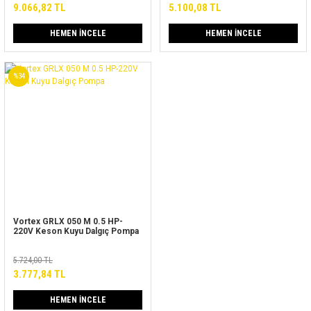
hidrofor)
9.066,82 TL
5.100,08 TL
HEMEN İNCELE
HEMEN İNCELE
%34
Vortex GRLX 050 M 0.5 HP-
220V Keson Kuyu Dalgıç Pompa
5.724,00 TL
3.777,84 TL
HEMEN İNCELE