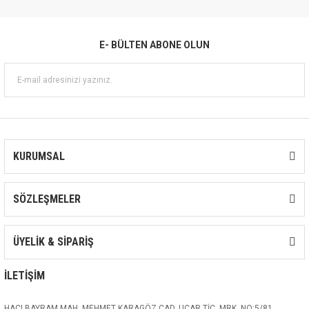
E- BÜLTEN ABONE OLUN
KURUMSAL
SÖZLEŞMELER
ÜYELİK & SİPARİŞ
İLETİŞİM
HACI BAYRAM MAH. MEHMET KARAGÖZ CAD. UÇAR TİC. MRK. NO:5/81