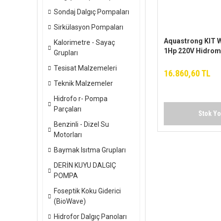
Sondaj Dalgıç Pompaları
Sirkülasyon Pompaları
Aquastrong KIT 
Kalorimetre - Sayaç
1Hp 220V Hidroma
Grupları
Otomatik Hidrofo
Tesisat Malzemeleri
16.860,60 TL
Teknik Malzemeler
Hidrofo r- Pompa
Parçaları
Stok Y
Benzinli - Dizel Su
Motorları
Baymak Isıtma Grupları
DERİN KUYU DALGIÇ
POMPA
Foseptik Koku Giderici
(BioWave)
Hidrofor Dalgıç Panoları