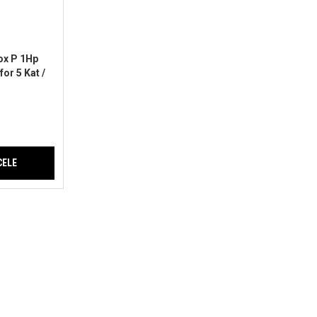
ox P 1Hp
or 5 Kat /
CELE