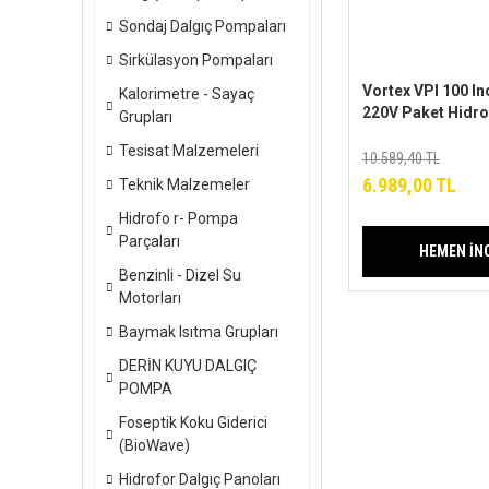
Sondaj Dalgıç Pompaları
Sirkülasyon Pompaları
Vortex VPI 100 In
Kalorimetre - Sayaç
220V Paket Hidrof
Grupları
5-6 Daire
Tesisat Malzemeleri
10.589,40 TL
6.989,00 TL
Teknik Malzemeler
Hidrofo r- Pompa
Parçaları
HEMEN İN
Benzinli - Dizel Su
Motorları
Baymak Isıtma Grupları
DERİN KUYU DALGIÇ
POMPA
Foseptik Koku Giderici
(BioWave)
Hidrofor Dalgıç Panoları