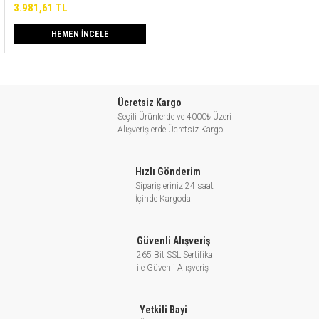
3.981,61 TL
HEMEN İNCELE
Ücretsiz Kargo
Seçili Ürünlerde ve 4000₺ Üzeri
Alışverişlerde Ücretsiz Kargo
Hızlı Gönderim
Siparişleriniz 24 saat
İçinde Kargoda
Güvenli Alışveriş
265 Bit SSL Sertifika
ile Güvenli Alışveriş
Yetkili Bayi