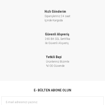
Hızlı Gönderim
Siparişleriniz 24 saat
İçinde Kargoda
Güvenli Alışveriş
265 Bit SSL Sertifika
ile Güvenli Alışveriş
Yetkili Bayi
Ürünleriniz Bizimle
%100 Güvende
E- BÜLTEN ABONE OLUN