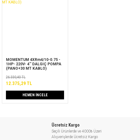
MOMENTUM 4XRm4/10-0.75 -
1HP- 220V- 4'' DALGIÇ POMPA
(PANO+30 MT KABLO)
26.330,40 TL
12.375,29 TL
HEMEN İNCELE
Ücretsiz Kargo
Seçili Ürünlerde ve 4000₺ Üzeri
Alışverişlerde Ücretsiz Kargo