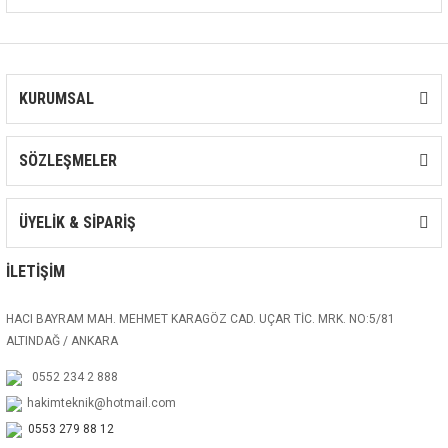
KURUMSAL
SÖZLEŞMELER
ÜYELİK & SİPARİŞ
İLETİŞİM
HACI BAYRAM MAH. MEHMET KARAGÖZ CAD. UÇAR TİC. MRK. NO:5/81
ALTINDAĞ / ANKARA
0552 234 2 888
hakimteknik@hotmail.com
0553 279 88 12