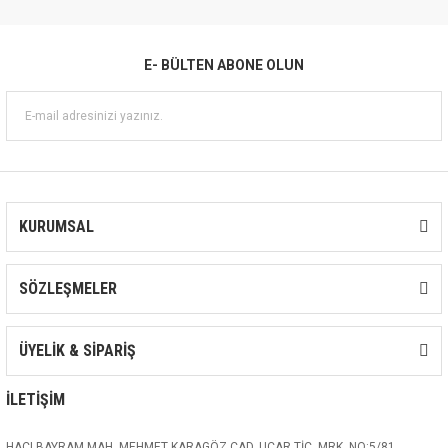
E- BÜLTEN ABONE OLUN
KURUMSAL
SÖZLEŞMELER
ÜYELİK & SİPARİŞ
İLETİŞİM
HACI BAYRAM MAH. MEHMET KARAGÖZ CAD. UÇAR TİC. MRK. NO:5/81