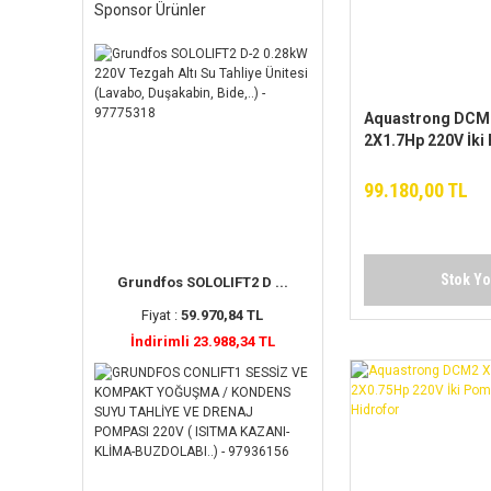
Sponsor Ürünler
Aquastrong DCM
2X1.7Hp 220V İki
Yatay Hidrofor
99.180,00 TL
Stok Y
Grundfos SOLOLIFT2 D ...
Fiyat :
59.970,84 TL
İndirimli 23.988,34 TL