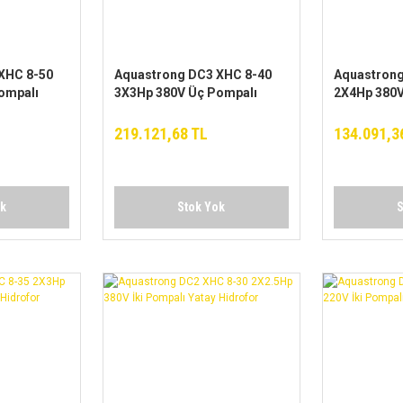
XHC 8-50
Aquastrong DC3 XHC 8-40
Aquastrong
ompalı
3X3Hp 380V Üç Pompalı
2X4Hp 380V
Yatay Hidrofor
Yatay Hidro
219.121,68 TL
134.091,3
ok
Stok Yok
S