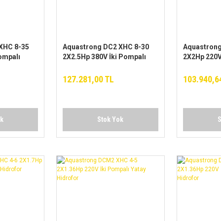
XHC 8-35
Aquastrong DC2 XHC 8-30
Aquastron
ompalı
2X2.5Hp 380V İki Pompalı
2X2Hp 220V
Yatay Hidrofor
Yatay Hidro
127.281,00 TL
103.940,6
ok
Stok Yok
S