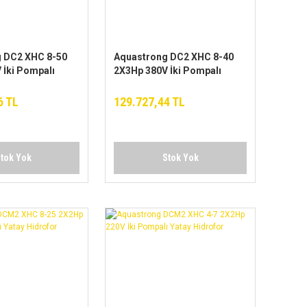
 DC2 XHC 8-50
Aquastrong DC2 XHC 8-40
 İki Pompalı
2X3Hp 380V İki Pompalı
for
Yatay Hidrofor
6 TL
129.727,44 TL
tok Yok
Stok Yok