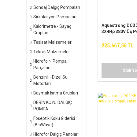
Sondaj Dalgıç Pompaları
Sirkülasyon Pompaları
Aquastrong DC3 
Kalorimetre - Sayaç
3X4Hp 380V Üç P
Grupları
Yatay Hidrofor
Tesisat Malzemeleri
225.667,56 TL
Teknik Malzemeler
Hidrofo r- Pompa
Parçaları
Stok Y
Benzinli - Dizel Su
Motorları
Baymak Isıtma Grupları
DERİN KUYU DALGIÇ
POMPA
Foseptik Koku Giderici
(BioWave)
Hidrofor Dalgıç Panoları