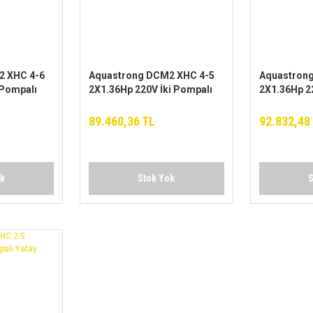
2 XHC 4-6
Aquastrong DCM2 XHC 4-5
Aquastron
 Pompalı
2X1.36Hp 220V İki Pompalı
2X1.36Hp 2
Yatay Hidrofor
Yatay Hidro
89.460,36 TL
92.832,48
ok
Stok Yok
S