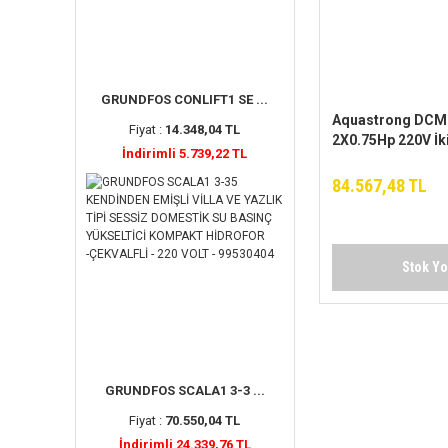
GRUNDFOS CONLIFT1 SE ...
Aquastrong DCM
Fiyat :
14.348,04 TL
2X0.75Hp 220V İk
İndirimli 5.739,22 TL
Yatay Hidrofor
84.567,48 TL
Stok Y
GRUNDFOS SCALA1 3-3 ...
Fiyat :
70.550,04 TL
İndirimli 24.339,76 TL