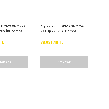
g DCM2 XHC 2-7
Aquastrong DCM2 XHC 2-6
20V İki Pompalı
2X1Hp 220V İki Pompalı
for
Yatay Hidrofor
 TL
88.931,40 TL
tok Yok
Stok Yok