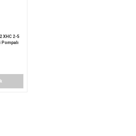
2 XHC 2-5
i Pompalı
ok