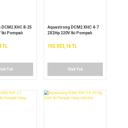
g DCM2 XHC 8-25
Aquastrong DCM2 XHC 4-7
 İki Pompalı
2X2Hp 220V İki Pompalı
for
Yatay Hidrofor
4 TL
102.023,16 TL
tok Yok
Stok Yok