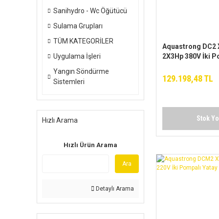
Sanihydro - Wc Öğütücü
Sulama Grupları
TÜM KATEGORİLER
Aquastrong DC2 
Uygulama İşleri
2X3Hp 380V İki P
Yatay Hidrofor
Yangın Söndürme
129.198,48 TL
Sistemleri
Stok Y
Hızlı Arama
Hızlı Ürün Arama
Ara
Detaylı Arama