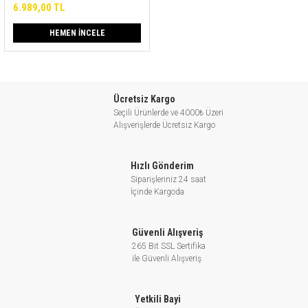
6.989,00 TL
HEMEN İNCELE
Ücretsiz Kargo
Seçili Ürünlerde ve 4000₺ Üzeri
Alışverişlerde Ücretsiz Kargo
Hızlı Gönderim
Siparişleriniz 24 saat
İçinde Kargoda
Güvenli Alışveriş
265 Bit SSL Sertifika
ile Güvenli Alışveriş
Yetkili Bayi