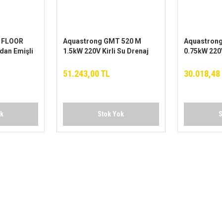
 FLOOR
Aquastrong GMT 520 M
Aquastron
dan Emişli
1.5kW 220V Kirli Su Drenaj
0.75kW 220V
Pompa
Pompa
51.243,00 TL
30.018,48
ok
Stok Yok
S