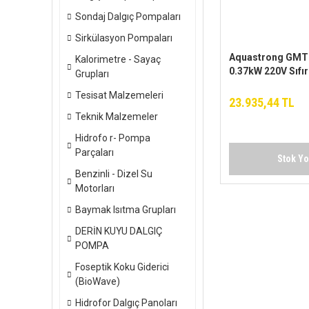
Sondaj Dalgıç Pompaları
Sirkülasyon Pompaları
Aquastrong GMT
Kalorimetre - Sayaç
0.37kW 220V Sıfır
Grupları
Drenaj Pompa
Tesisat Malzemeleri
23.935,44 TL
Teknik Malzemeler
Hidrofo r- Pompa
Parçaları
Stok Y
Benzinli - Dizel Su
Motorları
Baymak Isıtma Grupları
DERİN KUYU DALGIÇ
POMPA
Foseptik Koku Giderici
(BioWave)
Hidrofor Dalgıç Panoları