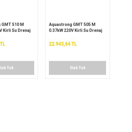
g GMT 510 M
Aquastrong GMT 505 M
 Kirli Su Drenaj
0.37kW 220V Kirli Su Drenaj
Pompa
 TL
22.943,64 TL
tok Yok
Stok Yok