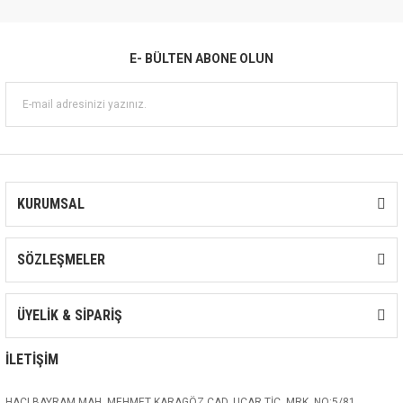
E- BÜLTEN ABONE OLUN
KURUMSAL
SÖZLEŞMELER
ÜYELİK & SİPARİŞ
İLETİŞİM
HACI BAYRAM MAH. MEHMET KARAGÖZ CAD. UÇAR TİC. MRK. NO:5/81