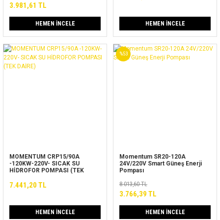
3.981,61 TL
HEMEN İNCELE
HEMEN İNCELE
%53
MOMENTUM CRP15/90A
Momentum SR20-120A
-120KW-220V- SICAK SU
24V/220V Smart Güneş Enerji
HİDROFOR POMPASI (TEK
Pompası
DAİRE)
7.441,20 TL
8.013,60 TL
3.766,39 TL
HEMEN İNCELE
HEMEN İNCELE