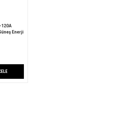
-120A
üneş Enerji
CELE