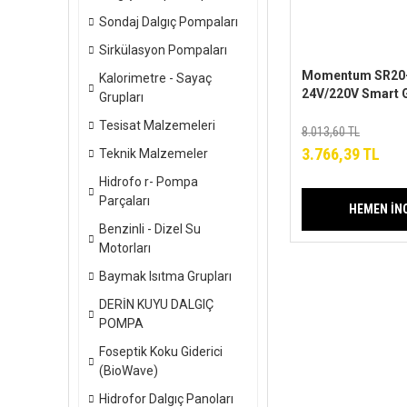
Sondaj Dalgıç Pompaları
Sirkülasyon Pompaları
Momentum SR20
Kalorimetre - Sayaç
24V/220V Smart G
Grupları
Pompası
Tesisat Malzemeleri
8.013,60 TL
3.766,39 TL
Teknik Malzemeler
Hidrofo r- Pompa
Parçaları
HEMEN İN
Benzinli - Dizel Su
Motorları
Baymak Isıtma Grupları
DERİN KUYU DALGIÇ
POMPA
Foseptik Koku Giderici
(BioWave)
Hidrofor Dalgıç Panoları