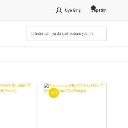
Üye Girişi
Sepetim
%53