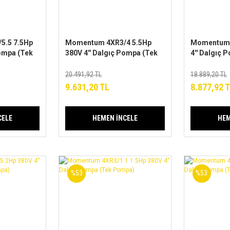
5.5 7.5Hp
Momentum 4XR3/4 5.5Hp
Momentum 
Pompa (Tek
380V 4'' Dalgıç Pompa (Tek
4'' Dalgıç 
Pompa)
Pompa)
20.491,92 TL
18.889,20 TL
9.631,20 TL
8.877,92 
CELE
HEMEN İNCELE
HEM
%53
%53