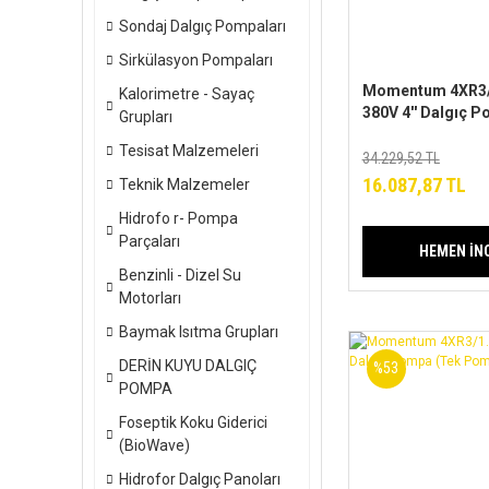
Sondaj Dalgıç Pompaları
Sirkülasyon Pompaları
Momentum 4XR3/
Kalorimetre - Sayaç
380V 4'' Dalgıç 
Grupları
Pompa)
Tesisat Malzemeleri
34.229,52 TL
16.087,87 TL
Teknik Malzemeler
Hidrofo r- Pompa
Parçaları
HEMEN İN
Benzinli - Dizel Su
Motorları
Baymak Isıtma Grupları
DERİN KUYU DALGIÇ
%53
POMPA
Foseptik Koku Giderici
(BioWave)
Hidrofor Dalgıç Panoları