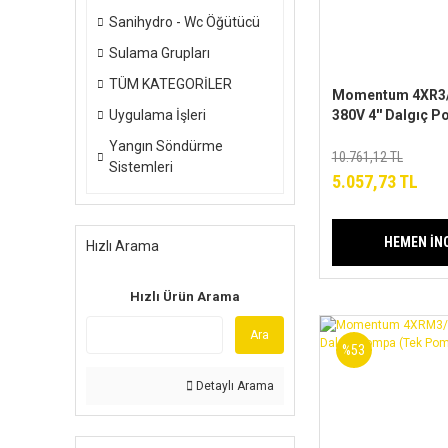
Sanihydro - Wc Öğütücü
Sulama Grupları
TÜM KATEGORİLER
Momentum 4XR3/
Uygulama İşleri
380V 4'' Dalgıç 
Pompa)
Yangın Söndürme
10.761,12 TL
Sistemleri
5.057,73 TL
HEMEN İN
Hızlı Arama
Hızlı Ürün Arama
Ara
%53
Detaylı Arama