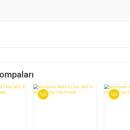
ompaları
%53
%53