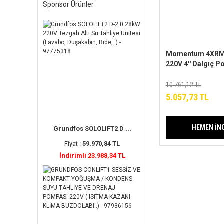
Sponsor Ürünler
Momentum 4XRM3
220V 4'' Dalgıç 
Pompa)
10.761,12 TL
5.057,73 TL
HEMEN İN
Grundfos SOLOLIFT2 D ...
Fiyat :
59.970,84 TL
İndirimli 23.988,34 TL