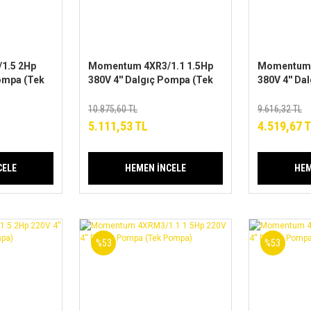
1.5 2Hp
Momentum 4XR3/1.1 1.5Hp
Momentum 
Pompa (Tek
380V 4'' Dalgıç Pompa (Tek
380V 4'' Da
Pompa)
Pompa)
10.875,60 TL
9.616,32 TL
5.111,53 TL
4.519,67 
CELE
HEMEN İNCELE
HEM
%53
%53