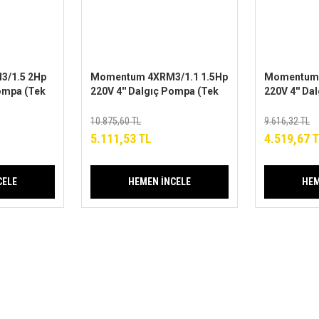
/1.5 2Hp
Momentum 4XRM3/1.1 1.5Hp
Momentum 
Pompa (Tek
220V 4'' Dalgıç Pompa (Tek
220V 4'' Da
Pompa)
Pompa)
10.875,60 TL
9.616,32 TL
5.111,53 TL
4.519,67 
CELE
HEMEN İNCELE
HEM