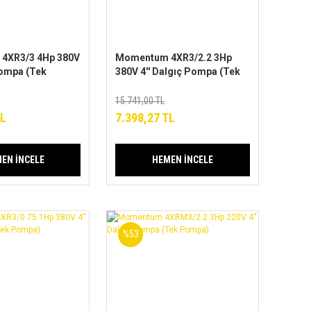
4XR3/3 4Hp 380V
Momentum 4XR3/2.2 3Hp
Pompa (Tek
380V 4'' Dalgıç Pompa (Tek
Pompa)
15.741,00 TL
TL
7.398,27 TL
EN İNCELE
HEMEN İNCELE
%53