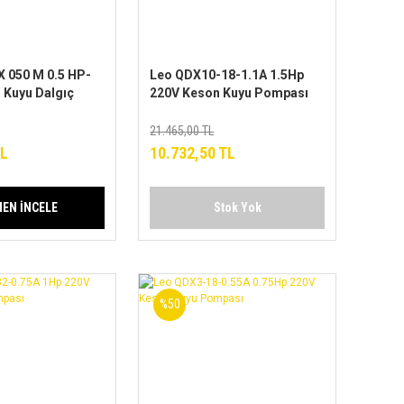
X 050 M 0.5 HP-
Leo QDX10-18-1.1A 1.5Hp
 Kuyu Dalgıç
220V Keson Kuyu Pompası
21.465,00 TL
TL
10.732,50 TL
EN İNCELE
Stok Yok
%50