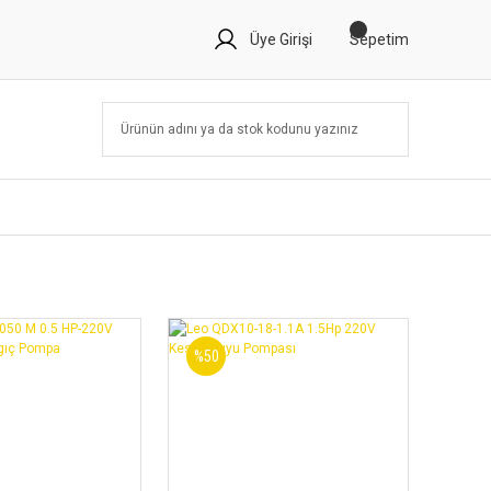
Üye Girişi
Sepetim
%50