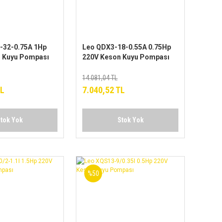
-32-0.75A 1Hp
Leo QDX3-18-0.55A 0.75Hp
 Kuyu Pompası
220V Keson Kuyu Pompası
14.081,04 TL
TL
7.040,52 TL
tok Yok
Stok Yok
%50