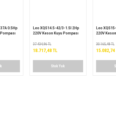
.37A 0.5Hp
Leo XQS14.5-42/3-1.5I 2Hp
Leo XQS15-
 Pompası
220V Keson Kuyu Pompası
220V Keson
37.434,96 TL
30.165,48 TL
18.717,48 TL
15.082,74
ok
Stok Yok
S