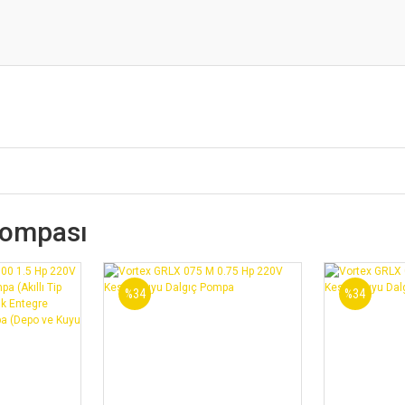
ompası
%34
%34