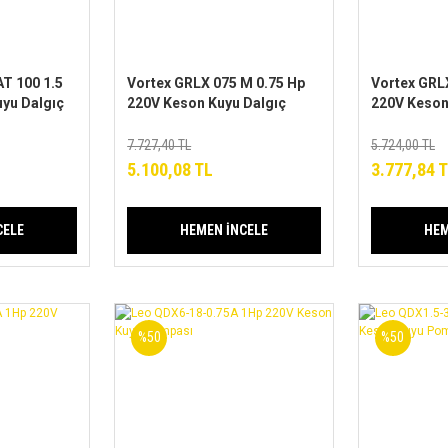
T 100 1.5
Vortex GRLX 075 M 0.75 Hp
Vortex GRL
yu Dalgıç
220V Keson Kuyu Dalgıç
220V Keson
p Tam
Pompa
Pompa
nik Entegre
7.727,40 TL
5.724,00 TL
ıç Pompa
5.100,08 TL
3.777,84 
 hidrofor)
CELE
HEMEN İNCELE
HEM
%50
%50