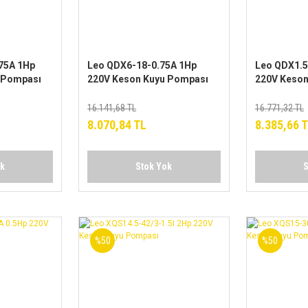
75A 1Hp
Leo QDX6-18-0.75A 1Hp
Leo QDX1.5
 Pompası
220V Keson Kuyu Pompası
220V Keson
16.141,68 TL
16.771,32 TL
8.070,84 TL
8.385,66 
ok
Stok Yok
S
%50
%50