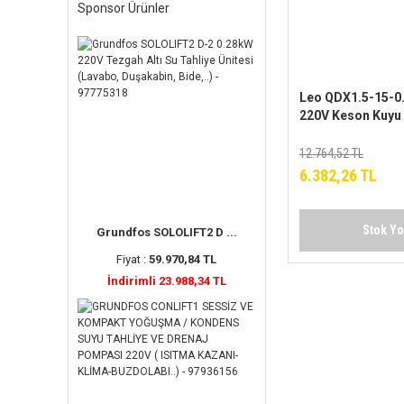
Sponsor Ürünler
Leo QDX1.5-15-0
220V Keson Kuyu
12.764,52 TL
6.382,26 TL
Stok Y
Grundfos SOLOLIFT2 D ...
Fiyat :
59.970,84 TL
İndirimli 23.988,34 TL