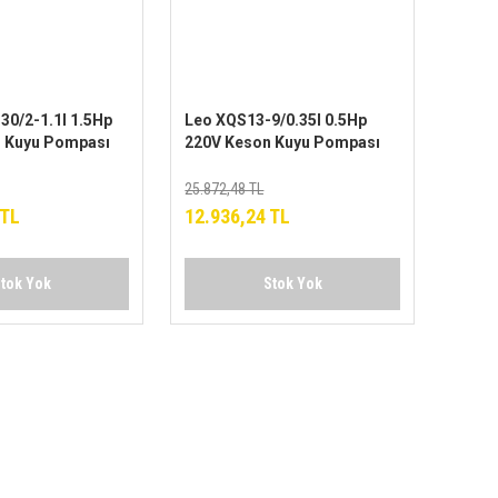
30/2-1.1I 1.5Hp
Leo XQS13-9/0.35I 0.5Hp
 Kuyu Pompası
220V Keson Kuyu Pompası
25.872,48 TL
 TL
12.936,24 TL
tok Yok
Stok Yok