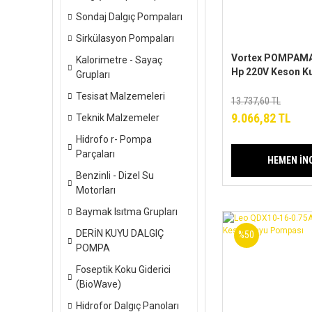
Sondaj Dalgıç Pompaları
Sirkülasyon Pompaları
Vortex POMPAMA
Kalorimetre - Sayaç
Hp 220V Keson Ku
Grupları
Pompa (Akıllı Ti
Tesisat Malzemeleri
Otomatik Elektro
13.737,60 TL
Hidromatlı Dalg
9.066,82 TL
Teknik Malzemeler
(Depo ve Kuyu içi
Hidrofo r- Pompa
Parçaları
HEMEN İN
Benzinli - Dizel Su
Motorları
Baymak Isıtma Grupları
DERİN KUYU DALGIÇ
%50
POMPA
Foseptik Koku Giderici
(BioWave)
Hidrofor Dalgıç Panoları