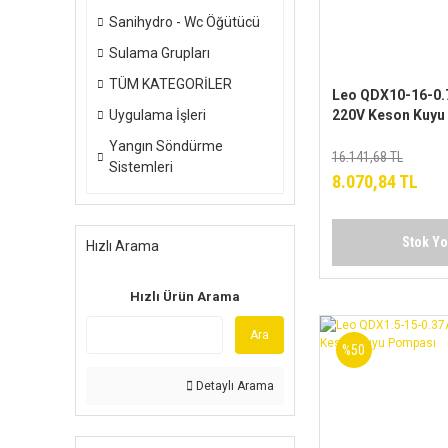
Sanihydro - Wc Öğütücü
Sulama Grupları
TÜM KATEGORİLER
Leo QDX10-16-0.
Uygulama İşleri
220V Keson Kuyu
Yangın Söndürme
16.141,68 TL
Sistemleri
8.070,84 TL
Stok Y
Hızlı Arama
Hızlı Ürün Arama
Ara
%50
Detaylı Arama