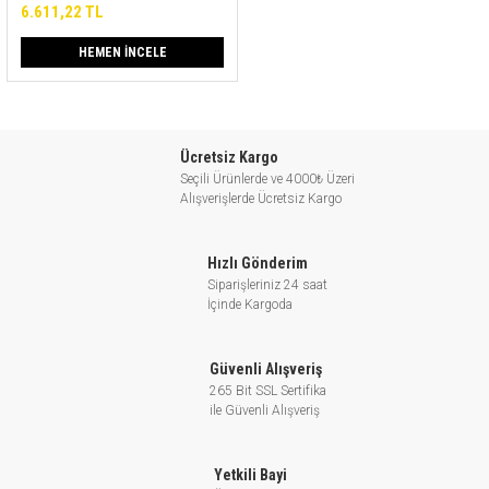
6.611,22 TL
HEMEN İNCELE
Ücretsiz Kargo
Seçili Ürünlerde ve 4000₺ Üzeri
Alışverişlerde Ücretsiz Kargo
Hızlı Gönderim
Siparişleriniz 24 saat
İçinde Kargoda
Güvenli Alışveriş
265 Bit SSL Sertifika
ile Güvenli Alışveriş
Yetkili Bayi