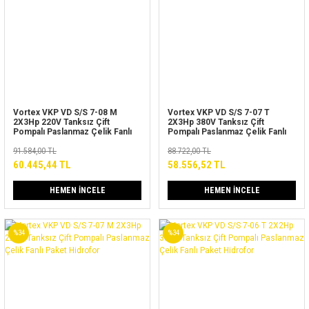
Vortex VKP VD S/S 7-08 M
Vortex VKP VD S/S 7-07 T
2X3Hp 220V Tanksız Çift
2X3Hp 380V Tanksız Çift
Pompalı Paslanmaz Çelik Fanlı
Pompalı Paslanmaz Çelik Fanlı
Paket Hidrofor
Paket Hidrofor
91.584,00 TL
88.722,00 TL
60.445,44 TL
58.556,52 TL
HEMEN İNCELE
HEMEN İNCELE
%34
%34