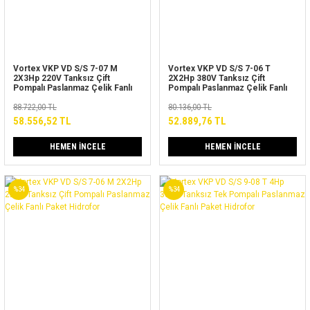
Vortex VKP VD S/S 7-07 M
Vortex VKP VD S/S 7-06 T
2X3Hp 220V Tanksız Çift
2X2Hp 380V Tanksız Çift
Pompalı Paslanmaz Çelik Fanlı
Pompalı Paslanmaz Çelik Fanlı
Paket Hidrofor
Paket Hidrofor
88.722,00 TL
80.136,00 TL
58.556,52 TL
52.889,76 TL
HEMEN İNCELE
HEMEN İNCELE
%34
%34