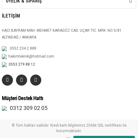
ÜYELİK & SİPARİŞ
İLETİŞİM
HACI BAYRAM MAH. MEHMET KARAGÖZ CAD. UÇAR TİC. MRK. NO:5/81
ALTINDAĞ / ANKARA
0552 234 2 888
hakimteknik@hotmail.com
0553 279 88 12
Müşteri Destek Hattı
0312 309 02 05
© Tüm hakları saklıdır. Kredi kartı bilgileriniz 256bit SSL sertifikası ile
korunmaktadır.