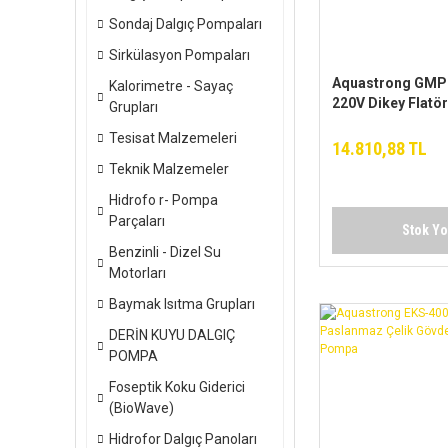
Sondaj Dalgıç Pompaları
Sirkülasyon Pompaları
Aquastrong GMP 
Kalorimetre - Sayaç
220V Dikey Flatör
Grupları
Pompa
Tesisat Malzemeleri
14.810,88 TL
Teknik Malzemeler
Hidrofo r- Pompa
Parçaları
Stok Y
Benzinli - Dizel Su
Motorları
Baymak Isıtma Grupları
DERİN KUYU DALGIÇ
POMPA
Foseptik Koku Giderici
(BioWave)
Hidrofor Dalgıç Panoları