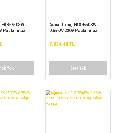
g EKS-750SW
Aquastrong EKS-550SW
V Paslanmaz
0.55kW 220V Paslanmaz
li Drenaj Dalgıç
Çelik Gövdeli Drenaj Dalgıç
Pompa
TL
7.934,40 TL
tok Yok
Stok Yok