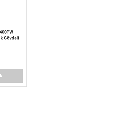
-400PW
ik Gövdeli
ompa
ok