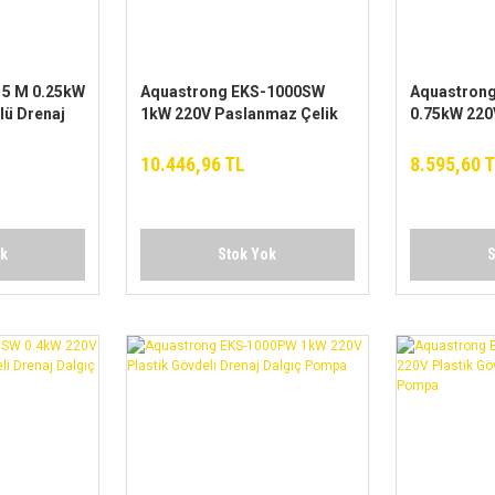
5 M 0.25kW
Aquastrong EKS-1000SW
Aquastron
lü Drenaj
1kW 220V Paslanmaz Çelik
0.75kW 220
Gövdeli Drenaj Dalgıç
Çelik Gövde
Pompa
Pompa
10.446,96 TL
8.595,60 
ok
Stok Yok
S