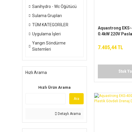
Sanihydro - Wc Öğütücü
Sulama Grupları
TÜM KATEGORİLER
Aquastrong EKS
Uygulama İşleri
0.4kW 220V Pasl
Gövdeli Drenaj D
Yangın Söndürme
Pompa
7.405,44 TL
Sistemleri
Stok Y
Hızlı Arama
Hızlı Ürün Arama
Ara
Detaylı Arama