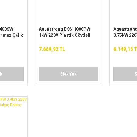
-400SW
Aquastrong EKS-1000PW
Aquastron
anmaz Çelik
1kW 220V Plastik Gövdeli
0.75kW 220V
algıç
Drenaj Dalgıç Pompa
Drenaj Dal
7.669,92 TL
6.149,16 
ok
Stok Yok
S