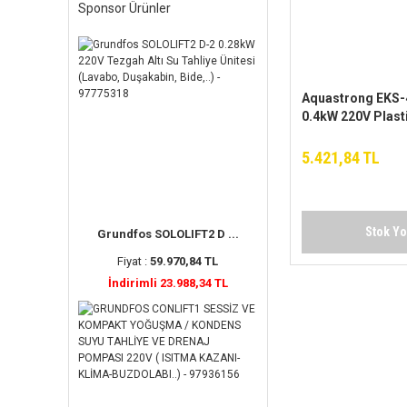
Sponsor Ürünler
Aquastrong EKS
0.4kW 220V Plast
Drenaj Dalgıç P
5.421,84 TL
Stok Y
Grundfos SOLOLIFT2 D ...
Fiyat :
59.970,84 TL
İndirimli 23.988,34 TL