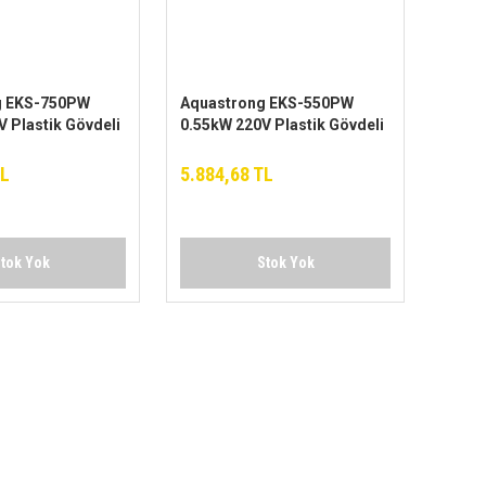
g EKS-750PW
Aquastrong EKS-550PW
 Plastik Gövdeli
0.55kW 220V Plastik Gövdeli
gıç Pompa
Drenaj Dalgıç Pompa
TL
5.884,68 TL
tok Yok
Stok Yok