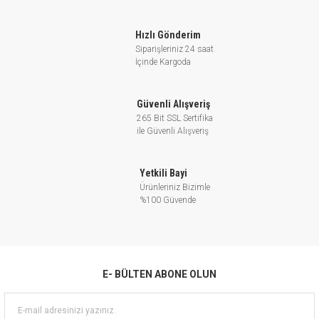
Hızlı Gönderim
Siparişleriniz 24 saat
İçinde Kargoda
Güvenli Alışveriş
265 Bit SSL Sertifika
ile Güvenli Alışveriş
Yetkili Bayi
Ürünleriniz Bizimle
%100 Güvende
E- BÜLTEN ABONE OLUN