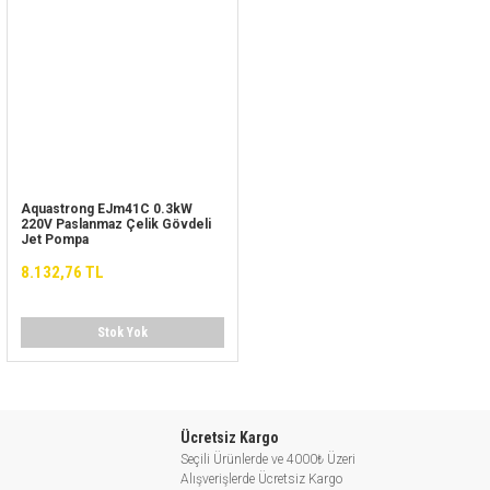
Aquastrong EJm41C 0.3kW
220V Paslanmaz Çelik Gövdeli
Jet Pompa
8.132,76 TL
Stok Yok
Ücretsiz Kargo
Seçili Ürünlerde ve 4000₺ Üzeri
Alışverişlerde Ücretsiz Kargo