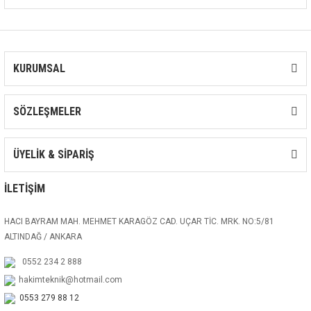
KURUMSAL
SÖZLEŞMELER
ÜYELİK & SİPARİŞ
İLETİŞİM
HACI BAYRAM MAH. MEHMET KARAGÖZ CAD. UÇAR TİC. MRK. NO:5/81
ALTINDAĞ / ANKARA
0552 234 2 888
hakimteknik@hotmail.com
0553 279 88 12