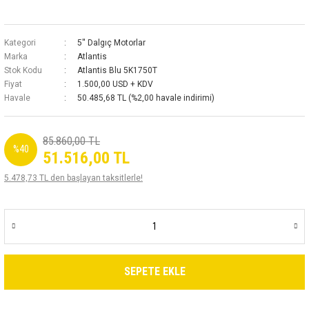
Kategori
5'' Dalgıç Motorlar
Marka
Atlantis
Stok Kodu
Atlantis Blu 5K1750T
Fiyat
1.500,00 USD + KDV
Havale
50.485,68 TL (%2,00 havale indirimi)
85.860,00 TL
%40
51.516,00 TL
5.478,73 TL den başlayan taksitlerle!
SEPETE EKLE