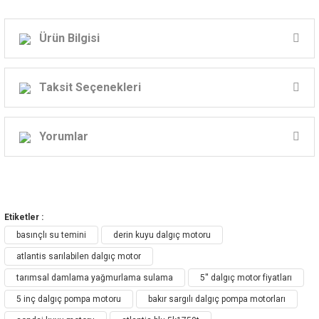
Ürün Bilgisi
Atlantis 5K Serisi 5''
Yerli Dalgıç Motor Modelleri
Taksit Seçenekleri
*SU SOĞUTMALI
Yorumlar
*MODELİNE GÖRE DİREKT VEYA YILDIZ-ÜÇGEN KALKIŞ
Bu ürüne ilk yorumu siz yapın!
Etiketler :
Yorum Yaz
basınçlı su temini
derin kuyu dalgıç motoru
atlantis sarılabilen dalgıç motor
tarımsal damlama yağmurlama sulama
5'' dalgıç motor fiyatları
5 inç dalgıç pompa motoru
bakır sargılı dalgıç pompa motorları