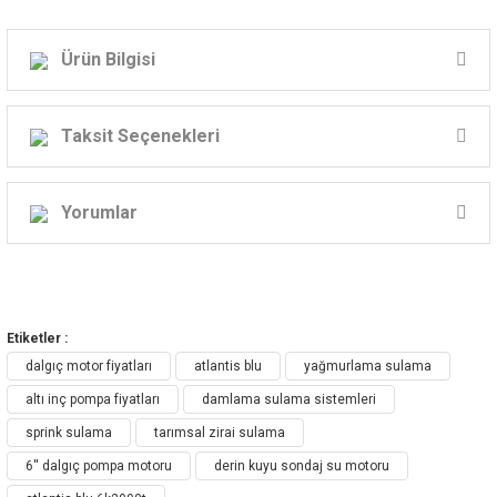
Ürün Bilgisi
Atlantis 6K Serisi 6''
Yerli Dalgıç Motor Modelleri
Taksit Seçenekleri
*SU SOĞUTMALI
Yorumlar
*MODELİNE GÖRE DİREKT VEYA YILDIZ-ÜÇGEN KALKIŞ
Bu ürüne ilk yorumu siz yapın!
Etiketler :
Yorum Yaz
dalgıç motor fiyatları
atlantis blu
yağmurlama sulama
altı inç pompa fiyatları
damlama sulama sistemleri
sprink sulama
tarımsal zirai sulama
6'' dalgıç pompa motoru
derin kuyu sondaj su motoru