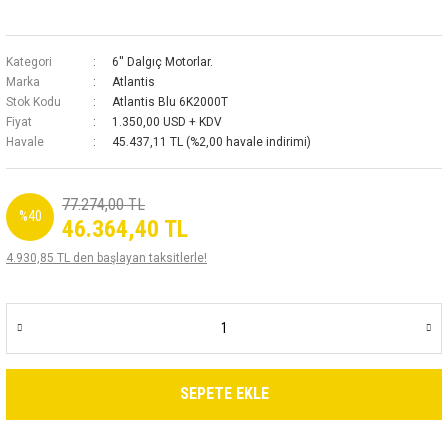
Kategori
6'' Dalgıç Motorlar.
Marka
Atlantis
Stok Kodu
Atlantis Blu 6K2000T
Fiyat
1.350,00 USD + KDV
Havale
45.437,11 TL (%2,00 havale indirimi)
77.274,00 TL
%40
46.364,40 TL
4.930,85 TL den başlayan taksitlerle!
SEPETE EKLE