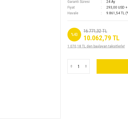
Garanti Süresi
24 Ay
Fiyat
293,00 USD +
Havale
9.861,54 TL (
16.771,32 TL
%40
10.062,79 TL
1.070,18 TL den başlayan taksitlerle!