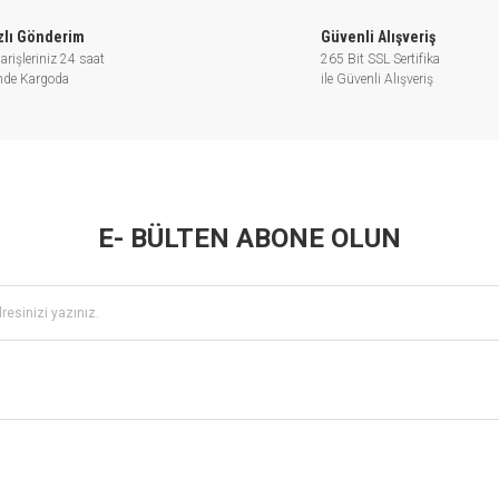
zlı Gönderim
Güvenli Alışveriş
arişleriniz 24 saat
265 Bit SSL Sertifika
inde Kargoda
ile Güvenli Alışveriş
E- BÜLTEN ABONE OLUN