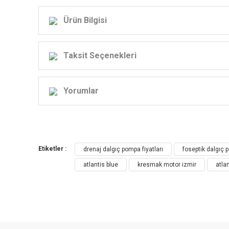
Ürün Bilgisi
Taksit Seçenekleri
Yorumlar
Etiketler :
drenaj dalgıç pompa fiyatları
foseptik dalgıç
atlantis blue
kresmak motor izmir
atlan