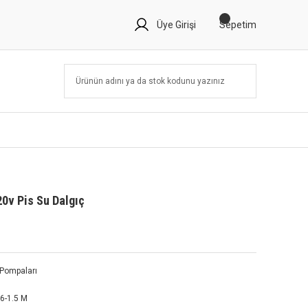
Üye Girişi
Sepetim
20v Pis Su Dalgıç
 Pompaları
16-1.5 M