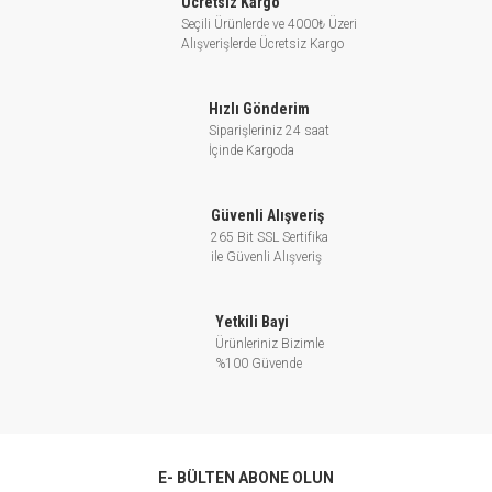
Ücretsiz Kargo
Sıvı sıcaklık aralığı:
+40°C'ye kadar.
Seçili Ürünlerde ve 4000₺ Üzeri
Alışverişlerde Ücretsiz Kargo
Kendinden emişli:
27 metreye kadar.
Maksimum çalışma basıncı:
DP 82 - DP 102 6 bar (600 kPa), DP 151 - DP 251
Hızlı Gönderim
8 bar
Siparişleriniz 24 saat
İçinde Kargoda
Küçük Ebatlar
Kolay Kullanım
Güvenli Alışveriş
265 Bit SSL Sertifika
Ejektör Sayesinde Uygun Tesisat ile 27
ile Güvenli Alışveriş
m’den Emiş Kabiliyeti, Derinden Emişli
Temiz Su Uygulamaları İçin Uygundur.
Yetkili Bayi
Ürünleriniz Bizimle
%100 Güvende
E- BÜLTEN ABONE OLUN