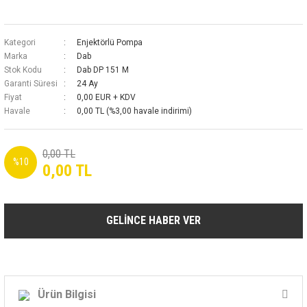
Kategori
Enjektörlü Pompa
Marka
Dab
Stok Kodu
Dab DP 151 M
Garanti Süresi
24 Ay
Fiyat
0,00 EUR + KDV
Havale
0,00 TL (%3,00 havale indirimi)
0,00 TL
%10
0,00 TL
GELİNCE HABER VER
Ürün Bilgisi